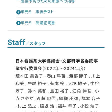
感染予防のための家族への指導
単元５ 事後テスト
単元５ 受講証明書
Staff
／スタッフ
日本看護系大学協議会・文部科学省委託事
業実行委員会
（2022年～2024年度）
荒木田 美香子 , 春山 早苗 , 渡部 節子 , 川上
和美 , 牛尾 裕子 , 有本 梓 , 大塚 敏子 , 中谷
淳子 , 鈴木 美和 , 島田 裕子 , 江角 伸吾 , 小
寺 さやか , 斎藤 照代 , 纐纈 朋弥 , 塚本 容子
, 村上 弘之 , 脇坂 浩 , 福井 幸子 , 小松 浩子