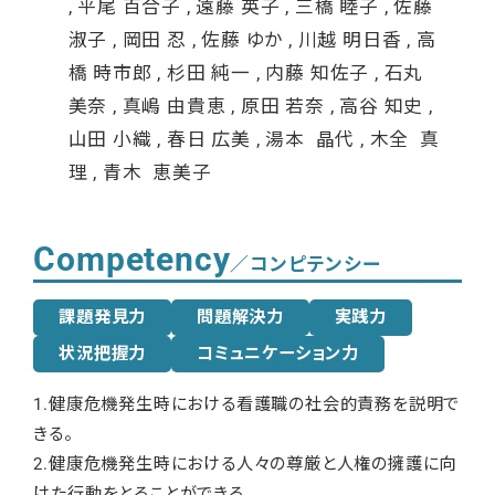
, 平尾 百合子 , 遠藤 英子 , 三橋 睦子 , 佐藤
淑子 , 岡田 忍 , 佐藤 ゆか , 川越 明日香 , 高
橋 時市郎 , 杉田 純一 , 内藤 知佐子 , 石丸
美奈 , 真嶋 由貴恵 , 原田 若奈 , 高谷 知史 ,
山田 小織 , 春日 広美 , 湯本 晶代 , 木全 真
理 , 青木 恵美子
Competency
／コンピテンシー
課題発見力
問題解決力
実践力
状況把握力
コミュニケーション力
1.健康危機発生時における看護職の社会的責務を説明で
きる。
2.健康危機発生時における人々の尊厳と人権の擁護に向
けた行動をとることができる。