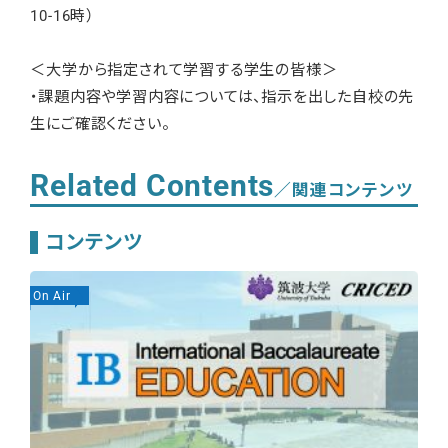
10-16時）
＜大学から指定されて学習する学生の皆様＞
・課題内容や学習内容については、指示を出した自校の先
生にご確認ください。
Related Contents
／関連コンテンツ
コンテンツ
On Air
On