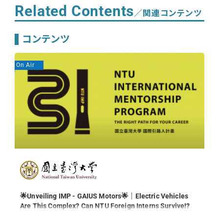
Related Contents
／関連コンテンツ
コンテンツ
On Air
On
🌟Unveiling IMP - GAIUS Motors🌟｜Electric Vehicles
Are This Complex? Can NTU Foreign Interns Survive!?