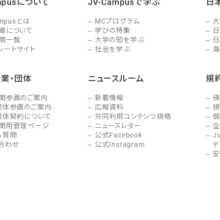
ampusについて
JV-Campusで学ぶ
日
ampusとは
MCプログラム
大
織について
学びの特集
日
関一覧
大学の知を学ぶ
日
レートサイト
社会を学ぶ
海
企業・団体
ニュースルーム
規
関参画のご案内
新着情報
規
団体参画のご案内
広報資料
規
団体契約について
共同利用コンテンツ規格
個
関用管理ページ
ニュースレター
企
る質問
公式Facebook
J
合わせ
公式Instagram
テ
安