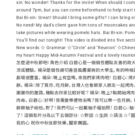
xin: No wonder! Thanks for the invite! When should I co
around 7pm, but you can come beforehand to help start t
Bai Bi-xin: Great! Should I bring some gifts? I can brin
No need! My dad's client gave him tons of mooncakes an
take pictures while wearing pomelo hats. Bai Bi-xin: Pom
You’ll find out tonight! This video is divided into five se
New words ☆ Grammar ☆"Circle" and "Reunion" ☆Chines
my heart Happy Mid-Autumn Festival and a love
怎麼過中秋節吧! 角色介紹 白碧心是一個個性體貼友善的政
流或體驗。 楊朵是個性親切善良風趣豪爽的大學生，有的時候
劇場很豐富。 楊朵：晚上有空嗎，來我們家烤肉吧！ 白碧心：
餅。 楊朵：除了賞月、吃月餅，台灣人也會跟家人朋友一起烤肉、
謝謝你的邀請，幾點去你家比較好呢？ 楊朵：晚上7點開始烤
肉串。 白碧心：好啊！我需要帶禮物去嗎？我可以帶一些月餅。
餅跟柚子給他。對了！我們可以一起戴柚子帽拍照！ 白碧心：柚
了！ 這個影片分為以下五個部分: ☆對話 ☆生詞 ☆語法 ☆「圓
我的心 祝你中秋佳節快樂，闔家團圓。