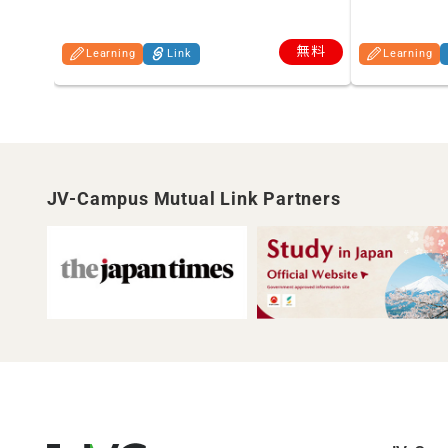
無料
Learning
Link
Learning
JV-Campus Mutual Link Partners