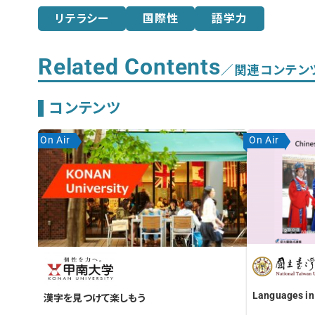
リテラシー
国際性
語学力
Related Contents
／関連コンテン
コンテンツ
On Air
On Air
Languages in
漢字を見つけて楽しもう