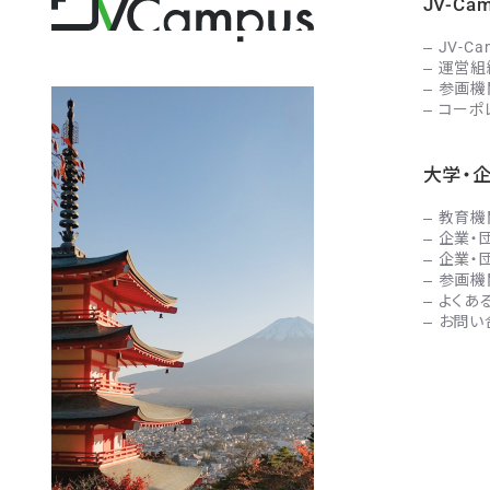
JV-C
JV-C
運営組
参画機
コーポ
大学・
教育機
企業・
企業・
参画機
よくあ
お問い