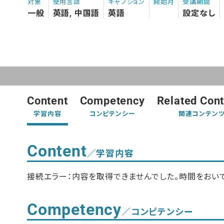
対象
使用言語
キャプション
開始月
受講期間
一般
英語, 中国語
英語
設定なし
Content
Competency
Related Con
学習内容
コンピテンシー
関連コンテン
Content
／学習内容
接続エラー：内容を取得できませんでした。時間をおいて
Competency
／コンピテンシー