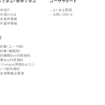
本で学ぶ・世界で学ぶ
ユーザサポート
学紹介
よくある質問
本語ひろば
お問い合わせ
本留学情報
外留学情報
約
約集（ユーザ用）
約集（機関用）
別機関Box利用規約
業Box利用規約
V-Campus特設Boxコン
ンツ提供規約
全保障輸出管理