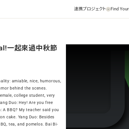
連携プロジェクト
Find Your
estival!一起來過中秋節
ality: amiable, nice, humorous,
umor behind the scenes.
emale, college student, very
 Yang Duo: Hey! Are you free
n: A BBQ? My teacher said you
on cake. Yang Duo: Besides
BBQ, tea, and pomelos. Bai Bi-