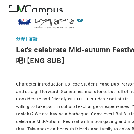
分野 | 言語
Let's celebrate Mid-autumn F
吧!【ENG SUB】
Character introduction College Student: Yang Duo Person
and straightforward. Sometimes monotone, but full of h
Considerate and friendly NCCU CLC student: Bai Bi-xin. F
willing to take part in cultural exchange or experiences.
tonight? We are having a barbeque. Come over! Bai Bi-xi
celebrate Mid-Autumn Festival with moon gazing and mo
that, Taiwanese gather with friends and family to enjoy 