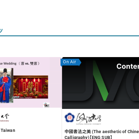
ツ
On Air
 Taiwan
中國書法之美 (The aesthetic of Chine
Calligraphy)【ENG SUB】