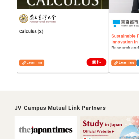
Calculus (2)
Sustainable 
Innovation in 
Research and 
generative A.I
無料
Learning
Learning
JV-Campus Mutual Link Partners