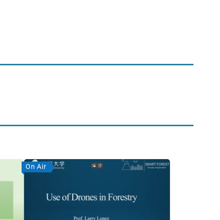
On Air