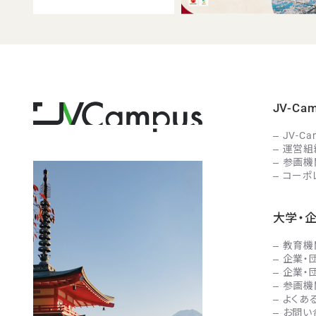
JV-C
JV-C
運営組
参画機
コーポ
大学・
教育機
企業・
企業・
参画機
よくあ
お問い