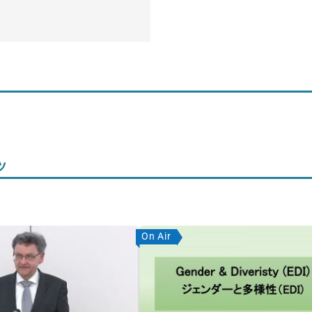
ツ
On Air