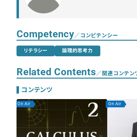
Competency
／コンピテンシー
リテラシー
論理的思考力
Related Contents
／関連コンテン
コンテンツ
On Air
On Air