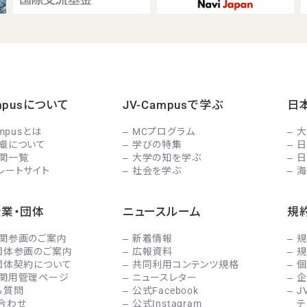
ampusについて
JV-Campusで学ぶ
日
ampusとは
MCプログラム
大
織について
学びの特集
日
関一覧
大学の知を学ぶ
日
レートサイト
社会を学ぶ
海
企業・団体
ニュースルーム
規
関参画のご案内
新着情報
規
団体参画のご案内
広報資料
規
団体契約について
共同利用コンテンツ規格
個
関用管理ページ
ニュースレター
企
る質問
公式Facebook
J
合わせ
公式Instagram
テ