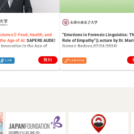
Futures⑤ Food, Health, and
“Emotions in Forensic Linguistics: T
the Age of AI:
SAPERE AUDE!
Role of Empathy”​(Lecture by Dr. Mar
Innovation in the Age of
Gomez-Bedoya​,07/24/2024)
.
無料
Link
Learning