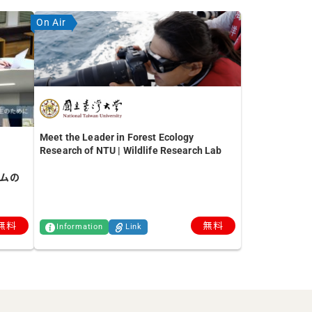
On Air
Meet the Leader in Forest Ecology
Research of NTU | Wildlife Research Lab
ラムの
無料
無料
Information
Link