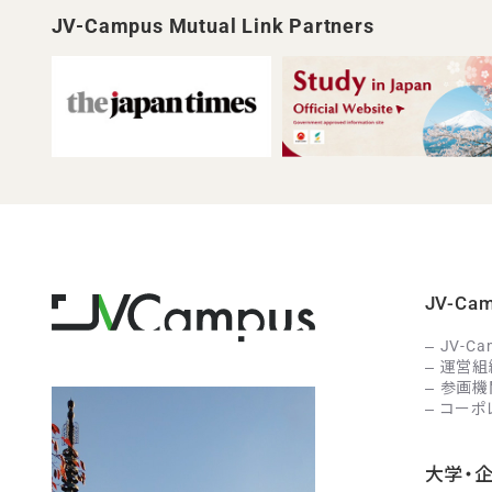
JV-Campus Mutual Link Partners
JV-C
JV-C
運営組
参画機
コーポ
大学・