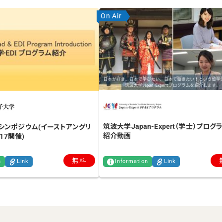
On Air
筑波大学Japan-Expert（学士）プログ
シンポジウム(イーストアングリ
紹介動画
,17開催)
無料
n
Link
Information
Link