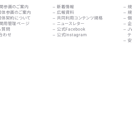
関参画のご案内
新着情報
規
団体参画のご案内
広報資料
規
団体契約について
共同利用コンテンツ規格
個
関用管理ページ
ニュースレター
企
る質問
公式Facebook
J
合わせ
公式Instagram
テ
安