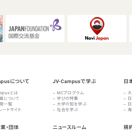
ampusについて
JV-Campusで学ぶ
日
ampusとは
MCプログラム
大
織について
学びの特集
日
関一覧
大学の知を学ぶ
日
レートサイト
社会を学ぶ
海
企業・団体
ニュースルーム
規