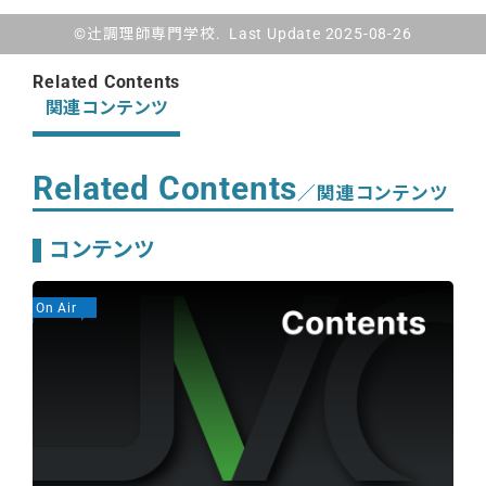
©辻󠄀調理師専門学校. Last Update 2025-08-26
Related Contents
関連コンテンツ
Related Contents
／関連コンテンツ
コンテンツ
On Air
On