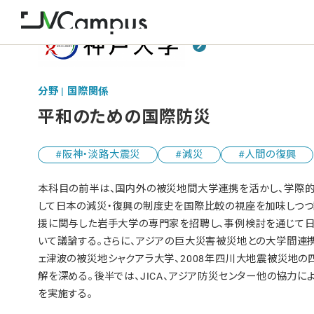
分野 | 国際関係
平和のための国際防災
阪神・淡路大震災
減災
人間の復興
本科目の前半は、国内外の被災地間大学連携を活かし、学際的
して日本の減災・復興の制度史を国際比較の視座を加味しつつ
援に関与した岩手大学の専門家を招聘し、事例検討を通じて日
いて議論する。さらに、アジアの巨大災害被災地との大学間連携に
ェ津波の被災地シャクアラ大学、2008年四川大地震被災地の
解を深める。後半では、JICA、アジア防災センター他の協力
を実施する。