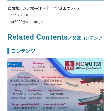
立命館アジア太平洋大学 全学企画オフィス
0977-78-1183
apu2020@apu.ac.jp
Related Contents
／関連コンテンツ
コンテンツ
On Air
On