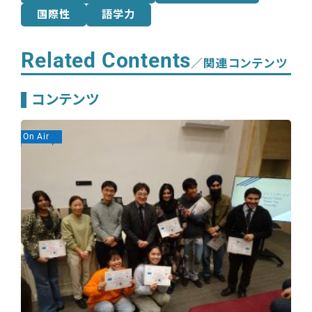
国際性
語学力
Related Contents
／関連コンテンツ
コンテンツ
On Air
On