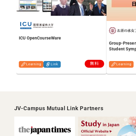
ICU OpenCourseWare
Group-Present
Student Sym
無料
Learning
Link
Learning
JV-Campus Mutual Link Partners