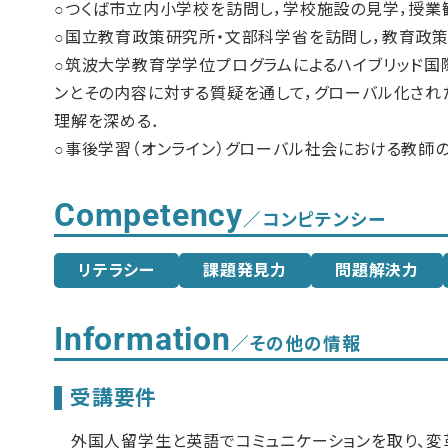
○つくば市立内小学校を訪問し，学校施設の見学，授業
○国立教育政策研究所・文部科学省を訪問し，教育政
○筑波大学教育学学位プログラムによるハイブリッド国
ンとその内容に対する質疑を通して，グローバル化され
理解を深める．
○事後学習（オンライン）グローバル社会における教師の
Competency
／コンピテンシー
リテラシー
課題発見力
問題解決力
Information
／その他の情報
受講要件
外国人留学生と英語でコミュニケーションを取り、変