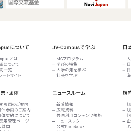
ampusについて
JV-Campusで学ぶ
日
ampusとは
MCプログラム
大
織について
学びの特集
日
関一覧
大学の知を学ぶ
日
レートサイト
社会を学ぶ
海
企業・団体
ニュースルーム
規
関参画のご案内
新着情報
規
団体参画のご案内
広報資料
規
団体契約について
共同利用コンテンツ規格
個
関用管理ページ
ニュースレター
企
る質問
公式Facebook
J