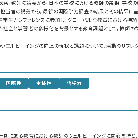
観察、教師の講義から，日本の学校における教師の業務，学校の
策担当者の講義から，最新の国際学力調査の結果とその結果に基
際学生カンファレンスに参加し，グローバルな教育における持続
た社会と学習者の多様化を背景とする教育課題として，教師の
ウエルビーイングの向上の現状と課題について，活動のリフレク
国際性
主体性
語学力
革期にある教育における教師のウェルビーイングに関心を持ち