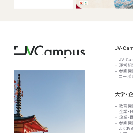
JV-C
JV-C
運営組
参画機
コーポ
大学・
教育機
企業・
企業・
参画機
よくあ