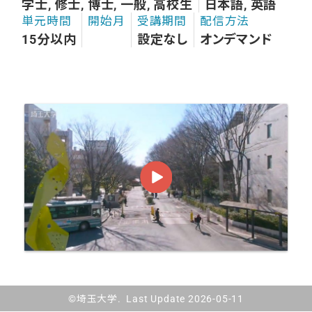
学士, 修士, 博士, 一般, 高校生
日本語, 英語
単元時間
開始月
受講期間
配信方法
15分以内
設定なし
オンデマンド
©埼玉大学. Last Update 2026-05-11