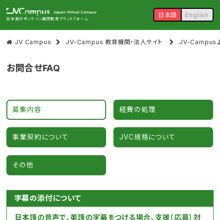
日本語
English
日本発のオンライン国際教育プラットフォーム
JV Campus
JV-Campus 教育機関・法人サイト
JV-Camp
お問合せFAQ
募集内容
経費の処理
事業契約について
JVC規格について
その他
字幕の添付について
日本語の音声で、英語の字幕をつける場合、支援（応募）対