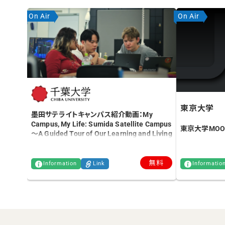
On Air
On Air
東京大学
墨田サテライトキャンパス紹介動画：My
Campus, My Life: Sumida Satellite Campus
東京大学MOO
～A Guided Tour of Our Learning and Living
Environment～
無料
Information
Link
Informatio