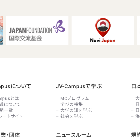
ampusについて
JV-Campusで学ぶ
日
ampusとは
MCプログラム
大
織について
学びの特集
日
関一覧
大学の知を学ぶ
日
レートサイト
社会を学ぶ
海
企業・団体
ニュースルーム
規