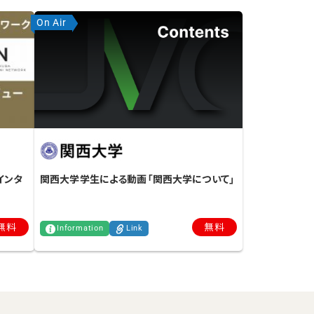
On Air
関西大学学生による動画「関西大学について」
インタ
無料
無料
Information
Link