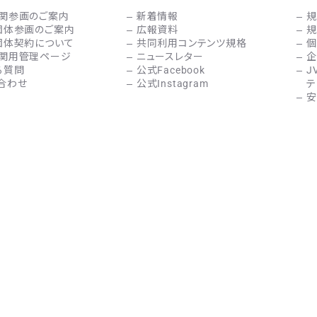
関参画のご案内
新着情報
規
団体参画のご案内
広報資料
規
団体契約について
共同利用コンテンツ規格
個
関用管理ページ
ニュースレター
企
る質問
公式Facebook
J
合わせ
公式Instagram
テ
安