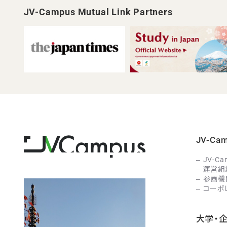
JV-Campus Mutual Link Partners
JV-C
JV-C
運営組
参画機
コーポ
大学・