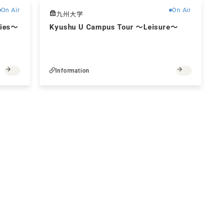
On Air
On Air
九州大学
ties～
Kyushu U Campus Tour ～Leisure～
Information