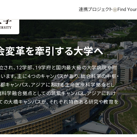
連携プロジェクト
Find Your
機関HPへ
会変革を牽引する大学へ
立され、12学部、19学府と国内最大級の大学病院や附
います。主に４つのキャンパスがあり、総合科学の中枢・
都キャンパス、アジアにおける生命医療科学拠点とし
端科学融合拠点としての筑紫キャンパス、アジアにおけ
ての大橋キャンパスが、それぞれ特色ある研究や教育を