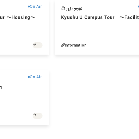
On Air
九州大学
our 〜Housing〜
Kyushu U Campus Tour ～Facili
Information
無料
On Air
1