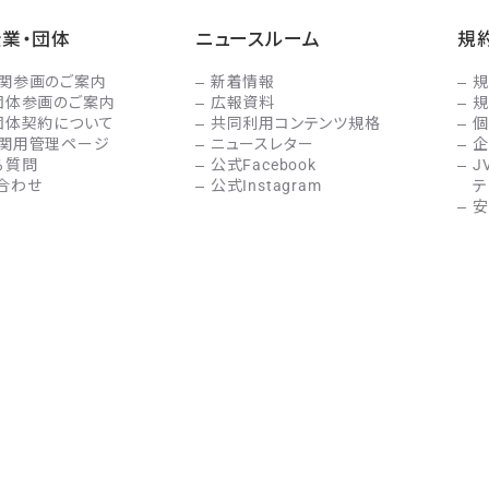
企業・団体
ニュースルーム
規
関参画のご案内
新着情報
規
団体参画のご案内
広報資料
規
団体契約について
共同利用コンテンツ規格
個
関用管理ページ
ニュースレター
企
る質問
公式Facebook
J
合わせ
公式Instagram
テ
安