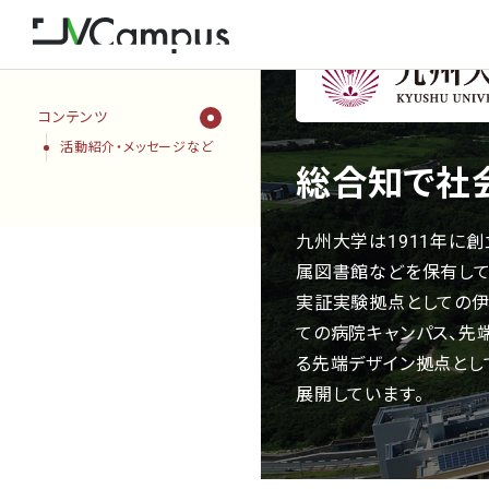
コンテンツ
活動紹介・メッセージなど
総合知で社
九州大学は1911年に創
属図書館などを保有して
実証実験拠点としての伊
ての病院キャンパス、先
る先端デザイン拠点とし
展開しています。