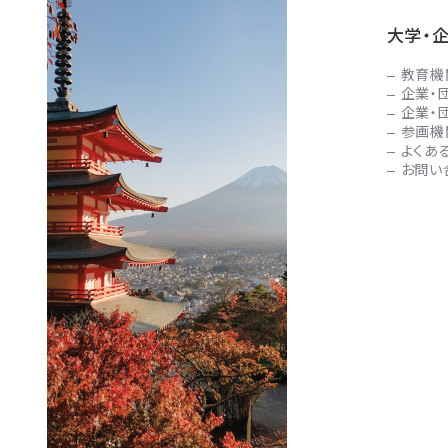
大学・
教育機
企業・
企業・
参画機
よくあ
お問い