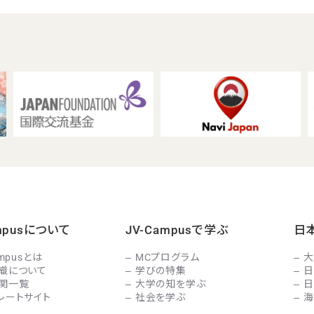
ampusについて
JV-Campusで学ぶ
日
ampusとは
MCプログラム
大
織について
学びの特集
日
関一覧
大学の知を学ぶ
日
レートサイト
社会を学ぶ
海