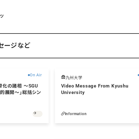
ツ
セージなど
無料
On Air
九州大学
化の諸相 〜SGU
Video Message From Kyushu
略的展開〜」総括シン
University
Information
無料