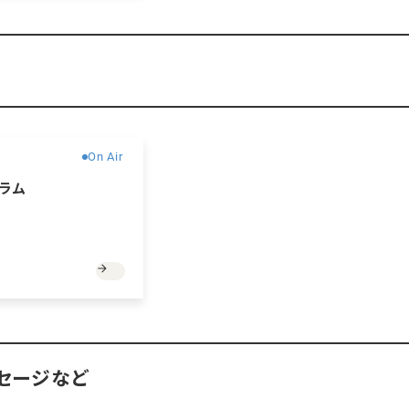
有料
On Air
ラム
セージなど