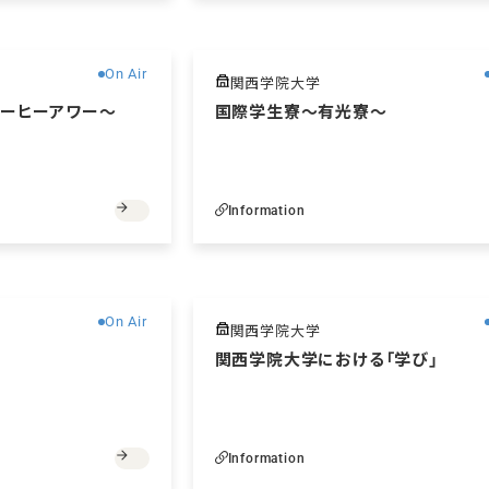
無料
On Air
関西学院大学
ーヒーアワー～
国際学生寮～有光寮～
Information
無料
On Air
関西学院大学
関西学院大学における「学び」
Information