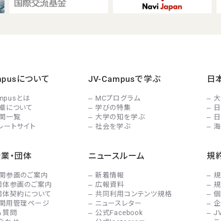
ampusについて
JV-Campusで学ぶ
日
ampusとは
MCプログラム
大
織について
学びの特集
日
関一覧
大学の知を学ぶ
日
レートサイト
社会を学ぶ
海
企業・団体
ニュースルーム
規
関参画のご案内
新着情報
規
団体参画のご案内
広報資料
規
団体契約について
共同利用コンテンツ規格
個
関用管理ページ
ニュースレター
企
る質問
公式Facebook
J