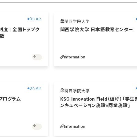
無料
On Air
関西学院大学
度 | 全国トップク
関西学院大学 日本語教育センター
数
Information
無料
On Air
関西学院大学
プログラム
KSC Innovation Field（仮称）「学
ンキュベーション施設×商業施設」
Information