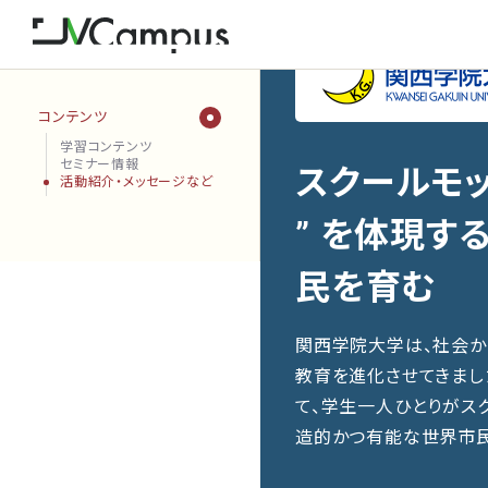
コンテンツ
学習コンテンツ
セミナー情報
スクールモットー 
活動紹介・メッセージなど
” を体現す
民を育む
関西学院大学は、社会か
教育を進化させてきまし
て、学生一人ひとりがスクールモ
造的かつ有能な世界市民