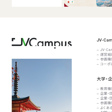
JV-C
JV-C
運営組
参画機
コーポ
大学・
教育機
企業・
企業・
参画機
よくあ