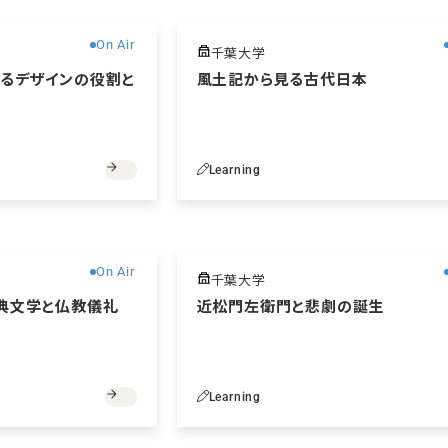
On Air
千葉大学
るデザインの役割と
風土記から見る古代日本
Learning
無料
On Air
千葉大学
典文学と仏教儀礼
近松門左衛門と悲劇の誕生
Learning