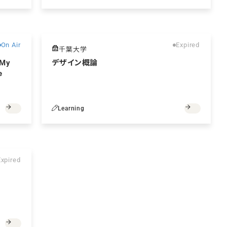
無料
無料
On Air
Expired
千葉大学
My
デザイン概論
e
t～
Learning
無料
Expired