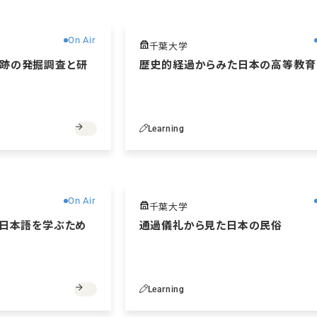
無料
On Air
千葉大学
跡の発掘調査と研
歴史的経過からみた日本の高等教育
Learning
無料
On Air
千葉大学
に日本語を学ぶため
通過儀礼から見た日本の民俗
Learning