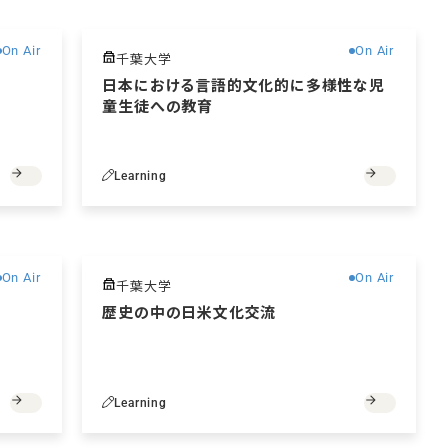
無料
無料
On Air
On Air
千葉大学
日本における言語的文化的に多様性な児
童生徒への教育
Learning
無料
無料
On Air
On Air
千葉大学
歴史の中の日米文化交流
Learning