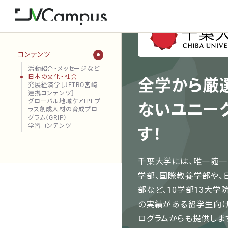
コンテンツ
活動紹介・メッセージなど
日本の文化・社会
全学から厳
発展経済学［JETRO宮﨑
連携コンテンツ］
グローバル地域ケアIPEプ
ないユニー
ラス創成人材の育成プロ
グラム（GRIP）
学習コンテンツ
す！
千葉大学には、唯一随一
学部、国際教養学部や、
部など、10学部13大学
の実績がある留学生向けの教養教
ログラムからも提供しま