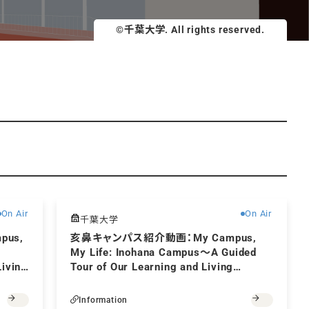
©千葉大学. All rights reserved.
無料
無料
On Air
On Air
千葉大学
us,
亥鼻キャンパス紹介動画：My Campus,
My Life: Inohana Campus～A Guided
Living
Tour of Our Learning and Living
Environment～
Information