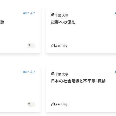
無料
On Air
千葉大学
概論
災害への備え
Learning
無料
On Air
千葉大学
日本の社会階級と不平等：概論
Learning