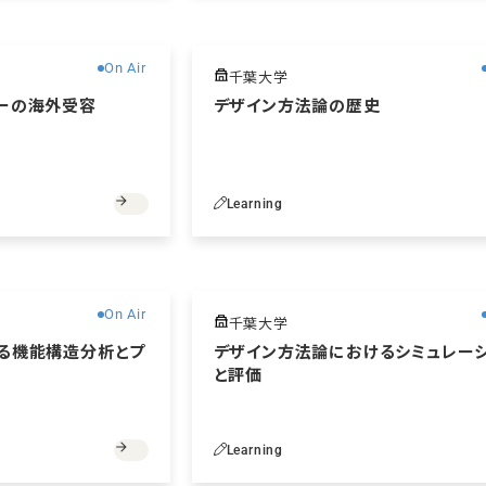
無料
On Air
千葉大学
ーの海外受容
デザイン方法論の歴史
Learning
無料
On Air
千葉大学
る機能構造分析とプ
デザイン方法論におけるシミュレー
と評価
Learning