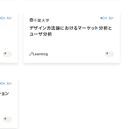
無料
無料
On Air
On Air
千葉大学
デザイン方法論におけるマーケット分析と
ユーザ分析
Learning
無料
On Air
ション