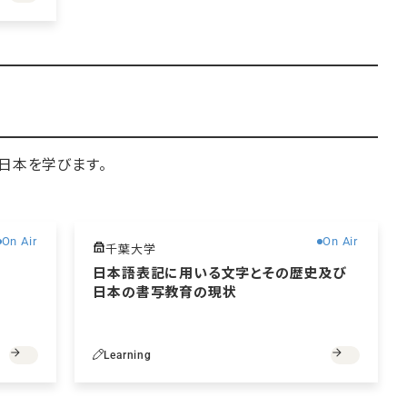
日本を学びます。
無料
無料
On Air
On Air
千葉大学
日本語表記に用いる文字とその歴史及び
日本の書写教育の現状
Learning
無料
無料