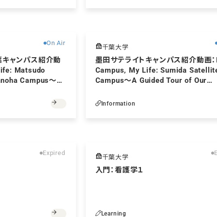
無料
On Air
千葉大学
葉キャンパス紹介動
墨田サテライトキャンパス紹介動画：
fe: Matsudo
Campus, My Life: Sumida Satellit
anoha Campus～A
Campus～A Guided Tour of Our
earning and Living
Learning and Living Environmen
Information
無料
Expired
千葉大学
入門：看護学１
Learning