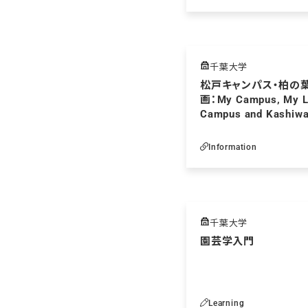
千葉大学
松戸キャンパス・柏の
画：My Campus, My Li
Campus and Kashiw
Guided Tour of Our L
Environment～
Information
千葉大学
園芸学入門
Learning