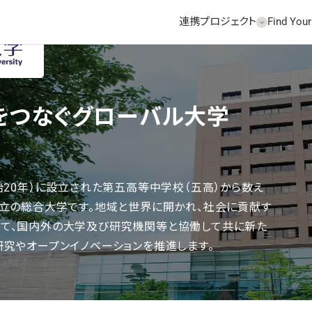
連携プロジェクト
Find Your
機関HPへ
をつなぐグローバル大学
治20年）に設立された第五高等中学校（五高）から数え
国立の総合大学です。地域と世界に開かれ、社会に貢献す
て、国内外の大学及び研究機関等と協働して共に新た
研究やオープンイノベーションを推進します。