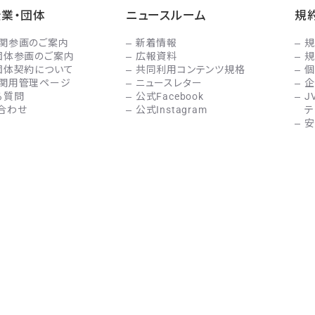
企業・団体
ニュースルーム
規
関参画のご案内
新着情報
規
団体参画のご案内
広報資料
規
団体契約について
共同利用コンテンツ規格
個
関用管理ページ
ニュースレター
企
る質問
公式Facebook
J
合わせ
公式Instagram
テ
安