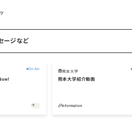
ツ
セージなど
無料
On Air
熊本大学
ow!
熊本大学紹介動画
Information