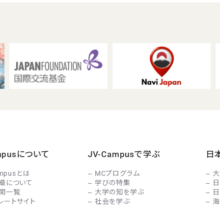
ampusについて
JV-Campusで学ぶ
日
ampusとは
MCプログラム
大
織について
学びの特集
日
関一覧
大学の知を学ぶ
日
レートサイト
社会を学ぶ
海