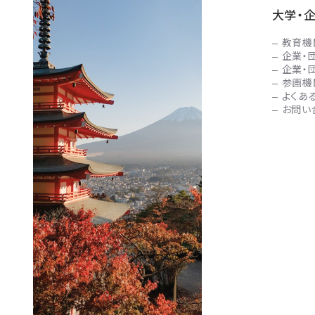
大学・
教育機
企業・
企業・
参画機
よくあ
お問い