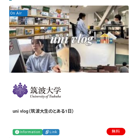
On Air
On
uni vlog（筑波大生のとある1日）
無料
Information
Link