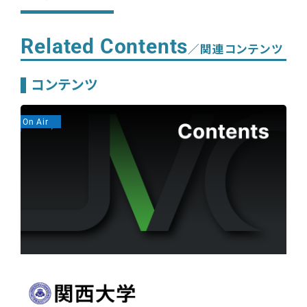
Related Contents
／関連コンテンツ
コンテンツ
On Air
On