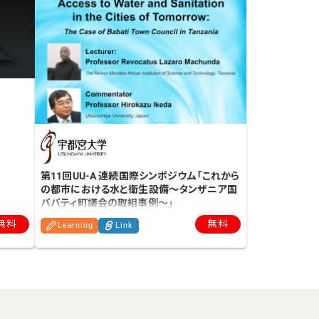
第11回UU-A 連続国際シンポジウム「これから
の都市における水と衛生設備～タンザニア国
ババティ町議会の取組事例～」
無料
無料
Learning
Link