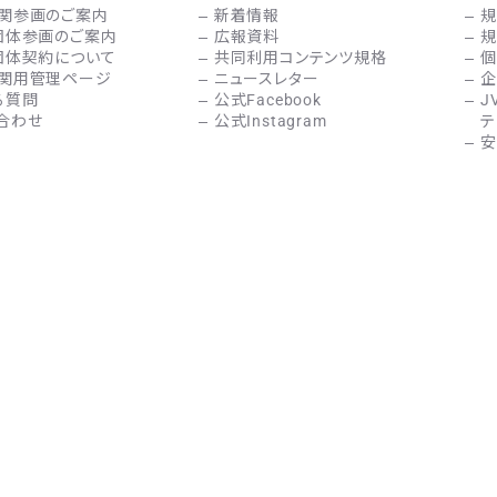
関参画のご案内
新着情報
規
団体参画のご案内
広報資料
規
団体契約について
共同利用コンテンツ規格
個
関用管理ページ
ニュースレター
企
る質問
公式Facebook
J
合わせ
公式Instagram
テ
安