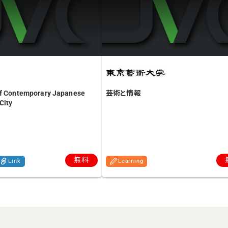
of Contemporary Japanese
芸術と情報
City
無料
Link
Learning