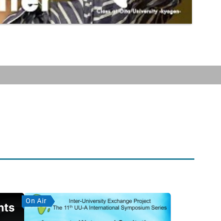
On Air