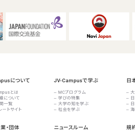
ampusについて
JV-Campusで学ぶ
日
ampusとは
MCプログラム
大
織について
学びの特集
日
関一覧
大学の知を学ぶ
日
レートサイト
社会を学ぶ
海
企業・団体
ニュースルーム
規