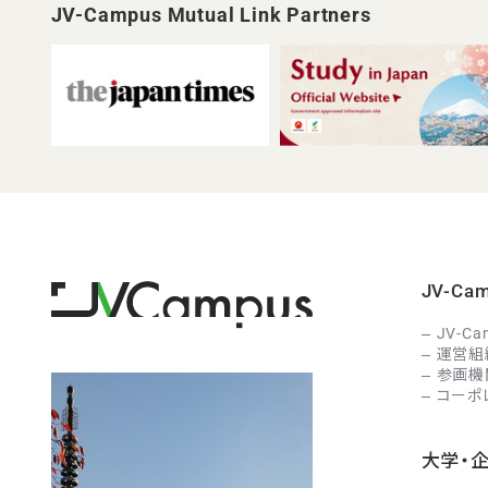
JV-Campus Mutual Link Partners
JV-C
JV-C
運営組
参画機
コーポ
大学・