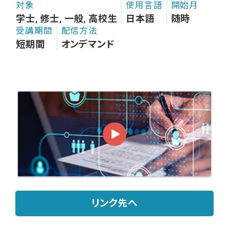
対象
使用言語
開始月
学士, 修士, 一般, 高校生
日本語
随時
受講期間
配信方法
短期間
オンデマンド
リンク先へ