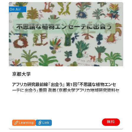
On Air
On
京都大学
アフリカ研究最前線『出会う』 第1回「不思議な植物エンセ
ーテに出会う」重田 眞義（京都大学アフリカ地域研究資料セ
S
ンター 教授）
t
無料
Learning
Link