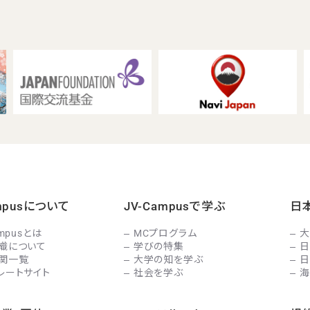
ampusについて
JV-Campusで学ぶ
日
ampusとは
MCプログラム
大
織について
学びの特集
日
関一覧
大学の知を学ぶ
日
レートサイト
社会を学ぶ
海