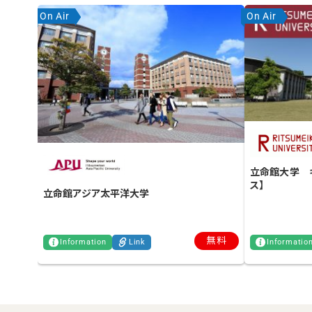
On Air
On Air
立命館大学 
ス】
立命館アジア太平洋大学
無料
Information
Link
Informatio