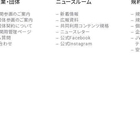
企業・団体
ニュースルーム
規
関参画のご案内
新着情報
規
団体参画のご案内
広報資料
規
団体契約について
共同利用コンテンツ規格
個
関用管理ページ
ニュースレター
企
る質問
公式Facebook
J
合わせ
公式Instagram
テ
安