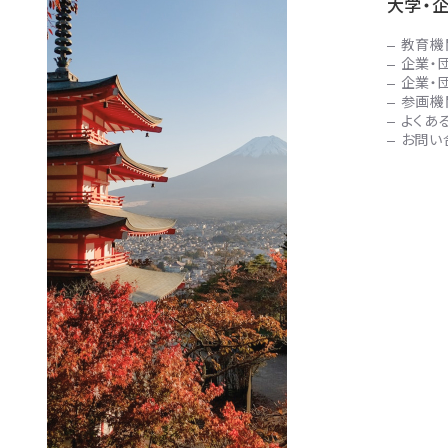
大学・
教育機
企業・
企業・
参画機
よくあ
お問い