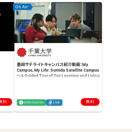
On Air
墨田サテライトキャンパス紹介動画：My
Campus, My Life: Sumida Satellite Campus
～A Guided Tour of Our Learning and Living
Environment～
無料
無料
Information
Link