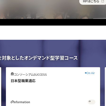
HPはこちら
生を対象としたオンデマンド型学習コース
無料
On Air
コンソーシアムSUCCESS
日本型職業適応
Information