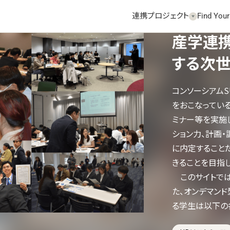
連携プロジェクト
Find Your
産学連
する次
コンソーシアムS
をおこなってい
ミナー等を実施
ション力、計画
に内定すること
きることを目指
このサイトでは
た、オンデマン
る学生は以下の