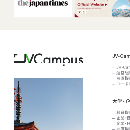
JV-C
JV-C
運営組
参画機
コーポ
大学・
教育機
企業・
企業・
参画機