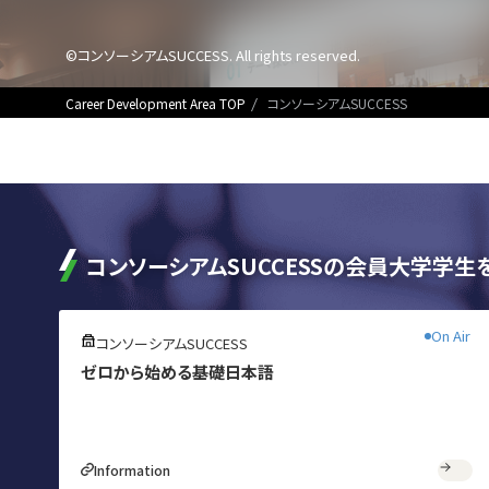
©コンソーシアムSUCCESS. All rights reserved.
Career Development Area TOP
コンソーシアムSUCCESS
コンソーシアムSUCCESSの会員大学学
無料
On Air
コンソーシアムSUCCESS
ゼロから始める基礎日本語
Information