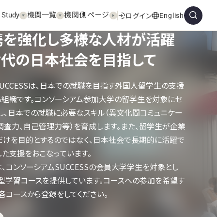
 Study
機関一覧
機関側ページ
English
ログイン
携を強化し多様な人材が活躍
世代の日本社会を目指して
UCCESSは、日本での就職を目指す外国人留学生の支援
る組織です。コンソーシアム参加大学の留学生を対象にセ
し、日本での就職に必要なスキル（異文化間コミュニケー
・調査力、自己管理力等）を育成します。また、留学生が企業
だけを目的とするのではなく、日本社会で長期的に活躍で
した支援をおこなっています。
、コンソーシアムSUCCESSの会員大学学生を対象とし
ド型学習コースを提供しています。コースへの参加を希望す
各コースから登録をしてください。