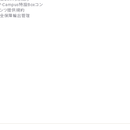
V-Campus特設Boxコン
ンツ提供規約
全保障輸出管理