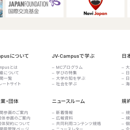
ampusについて
JV-Campusで学ぶ
日
ampusとは
MCプログラム
大
織について
学びの特集
日
関一覧
大学の知を学ぶ
日
レートサイト
社会を学ぶ
海
企業・団体
ニュースルーム
規
関参画のご案内
新着情報
規
団体参画のご案内
広報資料
規
団体契約について
共同利用コンテンツ規格
個
関用管理ページ
ニュースレター
企