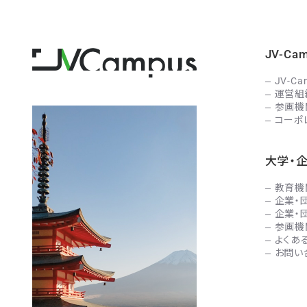
JV-C
JV-C
運営組
参画機
コーポ
大学・
教育機
企業・
企業・
参画機
よくあ
お問い