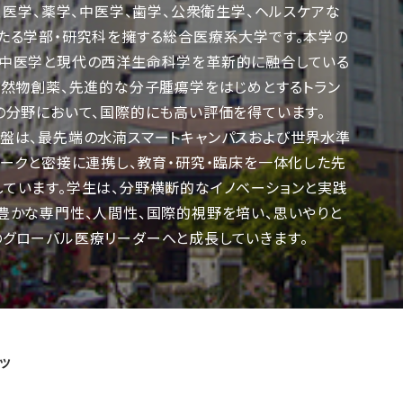
、医学、薬学、中医学、歯学、公衆衛生学、ヘルスケアな
たる学部・研究科を擁する総合医療系大学です。本学の
な中医学と現代の西洋生命科学を革新的に融合している
天然物創薬、先進的な分子腫瘍学をはじめとするトラン
の分野において、国際的にも高い評価を得ています。
盤は、最先端の水湳スマートキャンパスおよび世界水準
ワークと密接に連携し、教育・研究・臨床を一体化した先
ています。学生は、分野横断的なイノベーションと実践
豊かな専門性、人間性、国際的視野を培い、思いやりと
グローバル医療リーダーへと成長していきます。
ツ