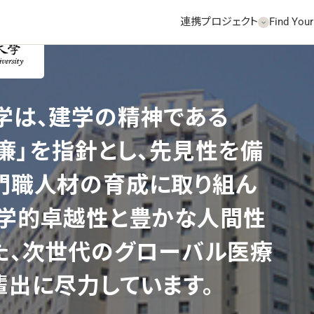
連携プロジェクト
Find Your
機関HPへ
学は、建学の精神である
・廉」を指針とし、先見性を備
門職人材の育成に取り組ん
科学的卓越性と豊かな人間性
た、次世代のグローバル医療
輩出に尽力しています。