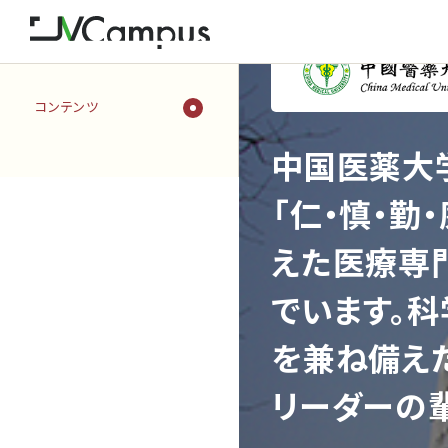
コンテンツ
中国医薬大
「仁・慎・勤
えた医療専
でいます。
を兼ね備え
リーダーの