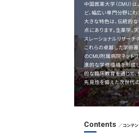
中国医薬大学（CMU）は
ど、幅広い専門分野にわ
大きな特色は、伝統的
点にあります。生薬学、
スレーショナルリサーチ
これらの卓越した学術基
のCMU附属病院ネット
進的な学修環境を形成し
的な臨床教育を通じて、
先見性を備えた次世代の
Contents
／コンテン