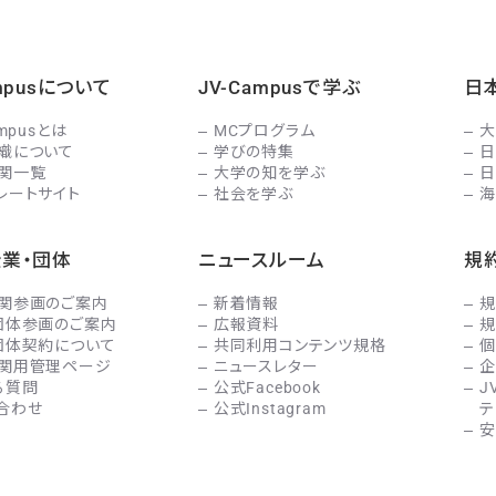
ampusについて
JV-Campusで学ぶ
日
ampusとは
MCプログラム
大
織について
学びの特集
日
関一覧
大学の知を学ぶ
日
レートサイト
社会を学ぶ
海
企業・団体
ニュースルーム
規
関参画のご案内
新着情報
規
団体参画のご案内
広報資料
規
団体契約について
共同利用コンテンツ規格
個
関用管理ページ
ニュースレター
企
る質問
公式Facebook
J
合わせ
公式Instagram
テ
安