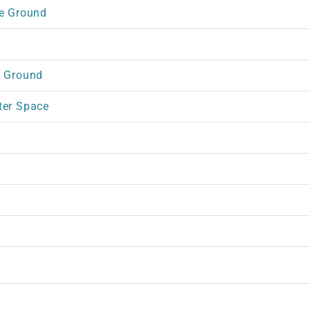
he Ground
e Ground
ter Space