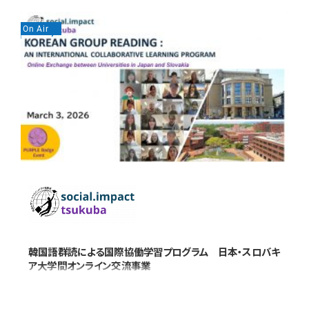
On Air
On
韓国語群読による国際協働学習プログラム 日本・スロバキ
ア大学間オンライン交流事業