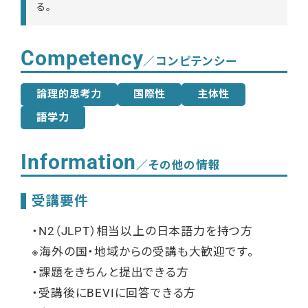
る。
Competency
／コンピテンシー
論理的思考力
国際性
主体性
語学力
Information
／その他の情報
受講要件
・N2（JLPT）相当以上の日本語力を持つ方
※海外の国・地域からの受講も大歓迎です。
・課題をきちんと提出できる方
・受講後に
BEVI
に回答できる方