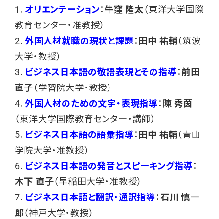
1．
オリエンテーション
：
牛窪 隆太
（東洋大学国際
教育センター・准教授）
2．
外国人材就職の現状と課題
：
田中 祐輔
（筑波
大学・教授）
3．
ビジネス日本語の敬語表現とその指導
：
前田
直子
（学習院大学・教授）
4．
外国人材のための文字・表現指導
：
陳 秀茵
（東洋大学国際教育センター・講師）
5．
ビジネス日本語の語彙指導
：
田中 祐輔
（青山
学院大学・准教授）
6．
ビジネス日本語の発音とスピーキング指導
：
木下 直子
（早稲田大学・准教授）
7．
ビジネス日本語と翻訳・通訳指導
：
石川 慎一
郎
（神戸大学・教授）