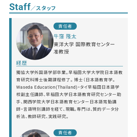
Staff
／スタッフ
責任者
牛窪 隆太
東洋大学 国際教育センター
准教授
経歴
獨協大学外国語学部卒業。早稲田大学大学院日本語教
育研究科博士後期課程修了。 博士（日本語教育学。
Waseda Education(Thailand)・タイ早稲田日本語学
校副主任講師、早稲田大学日本語教育研究センター助
手、関西学院大学日本語教育センター日本語常勤講
師・言語特別講師を経て、現職。専門は、質的データ分
析法、教師研究、実践研究。
責任者