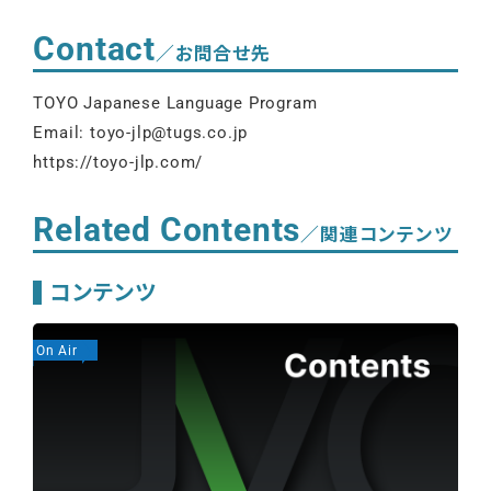
Contact
／お問合せ先
TOYO Japanese Language Program
Email: toyo-jlp@tugs.co.jp
https://toyo-jlp.com/
Related Contents
／関連コンテンツ
コンテンツ
On Air
On