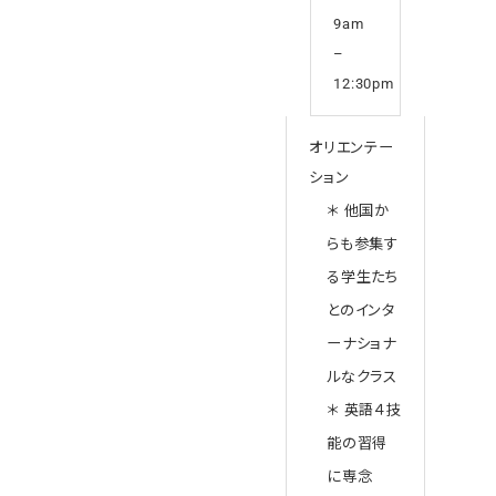
9am
–
12:30pm
オリエンテー
ション
＊ 他国か
らも参集す
る学生たち
とのインタ
ーナショナ
ルなクラス
＊ 英語４技
能の習得
に専念