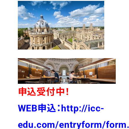
申込受付中！
WEB申込：http://icc-
edu.com/entryform/form