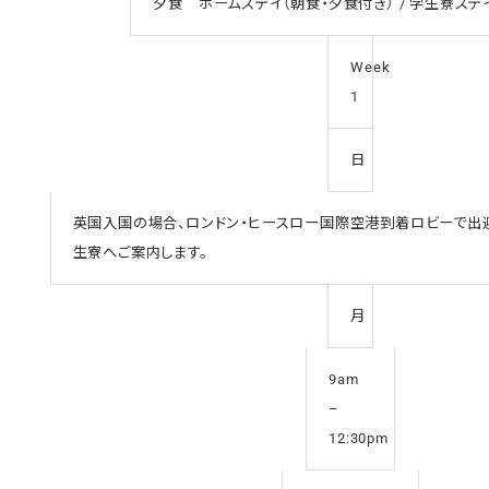
夕食 ホームステイ（朝食・夕食付き） / 学生寮ステ
Week
1
日
英国入国の場合、ロンドン・ヒースロー国際空港到着ロビーで出迎
生寮へご案内します。
月
9am
–
12:30pm