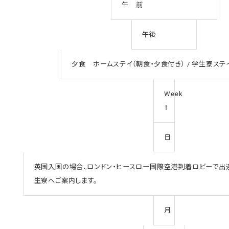
午 前
午後
夕食 ホームステイ（朝食・夕食付き） / 学生寮ステ
Week
1
日
英国入国の場合、ロンドン・ヒースロー国際空港到着ロビーで出迎
生寮へご案内します。
月