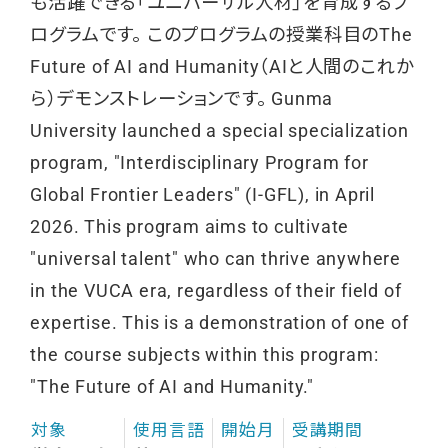
も活躍できる「ユニバーサル人材」を育成するプ
ログラムです。 このプログラムの授業科目のThe
Future of AI and Humanity（AIと人間のこれか
ら）デモンストレーションです。 Gunma
University launched a special specialization
program, "Interdisciplinary Program for
Global Frontier Leaders" (I-GFL), in April
2026. This program aims to cultivate
"universal talent" who can thrive anywhere
in the VUCA era, regardless of their field of
expertise. This is a demonstration of one of
the course subjects within this program:
"The Future of AI and Humanity."
対象
使用言語
開始月
受講期間