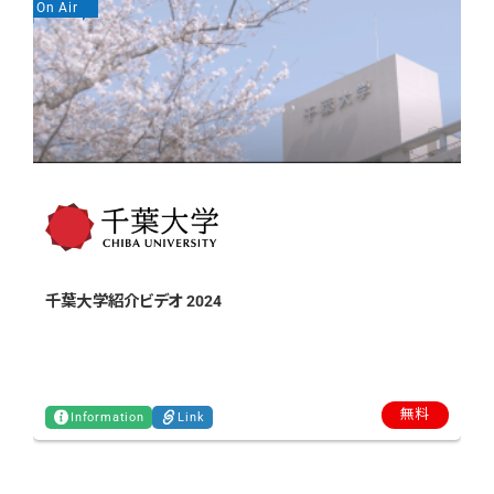
On Air
On
千葉大学紹介ビデオ 2024
無料
Information
Link