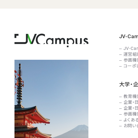
JV-C
JV-C
運営組
参画機
コーポ
大学・
教育機
企業・
企業・
参画機
よくあ
お問い