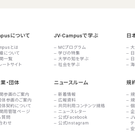
ampusについて
JV-Campusで学ぶ
日
ampusとは
MCプログラム
大
織について
学びの特集
日
関一覧
大学の知を学ぶ
日
レートサイト
社会を学ぶ
海
企業・団体
ニュースルーム
規
関参画のご案内
新着情報
規
団体参画のご案内
広報資料
規
団体契約について
共同利用コンテンツ規格
個
関用管理ページ
ニュースレター
企
る質問
公式Facebook
J
合わせ
公式Instagram
テ
安