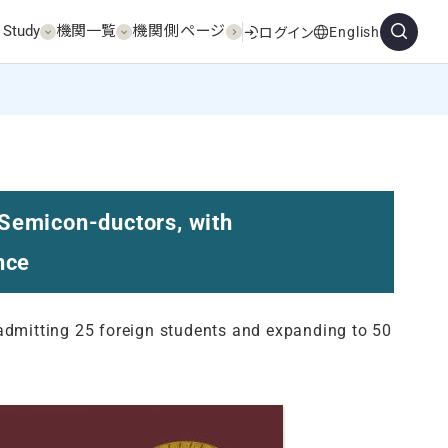
 Study
機関一覧
機関側ページ
English
ログイン
 Semicon-ductors, with
nce
 admitting 25 foreign students and expanding to 50