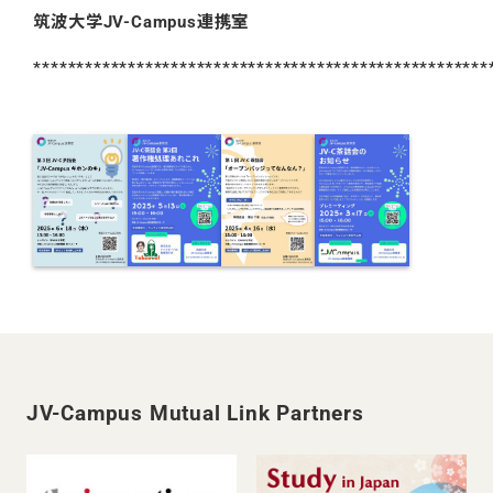
筑波大学JV-Campus連携室
*****************************************************
JV-Campus Mutual Link Partners