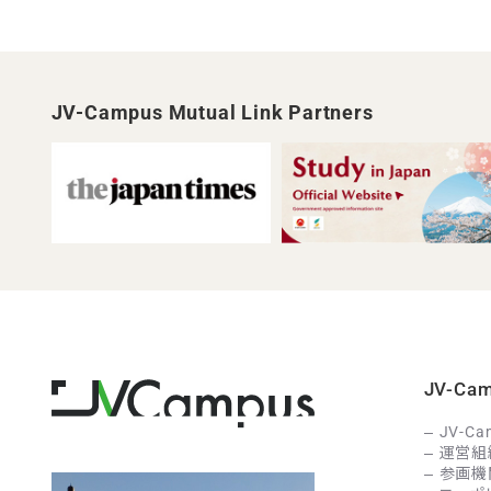
JV-Campus Mutual Link Partners
JV-C
JV-C
運営組
参画機