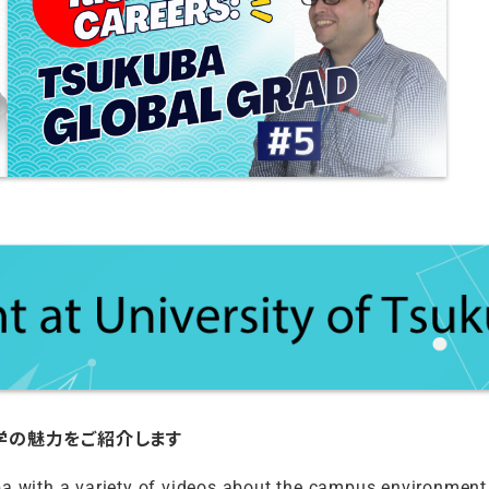
学の魅力をご紹介します
a with a variety of videos about the campus environment,