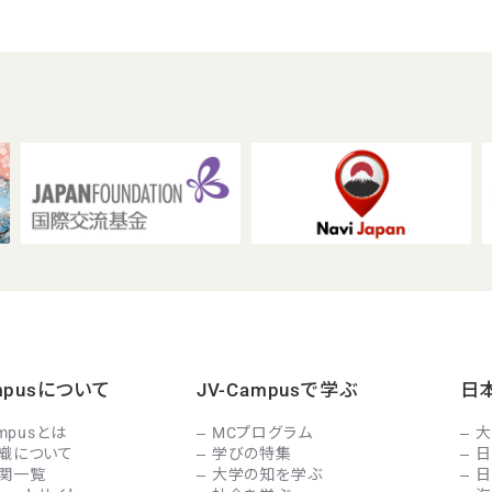
ampusについて
JV-Campusで学ぶ
日
ampusとは
MCプログラム
大
織について
学びの特集
日
関一覧
大学の知を学ぶ
日