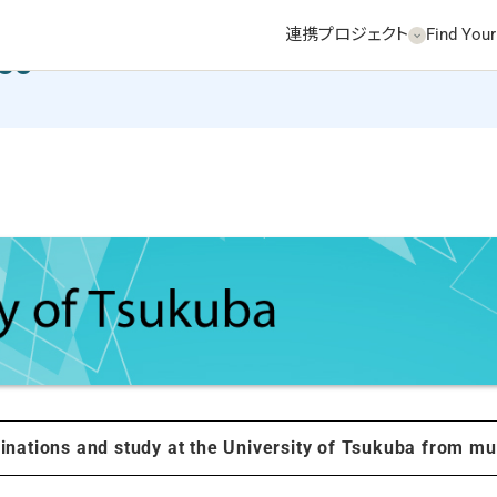
連携プロジェクト
Find Your
deo
inations and study at the University of Tsukuba from mul