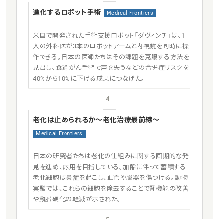
進化するロボット手術
Medical Frontiers
米国で開発された手術支援ロボット「ダヴィンチ」は、1
人の外科医が3本のロボットアームと内視鏡を同時に操
作できる。日本の医師たちはその課題を克服する方法を
見出し、食道がん手術で声を失うなどの合併症リスクを
40%から10%に下げる成果につなげた。
4
老化は止められるか〜老化治療最前線〜
Medical Frontiers
日本の研究者たちは老化の仕組みに関する画期的な発
見を進め、応用を目指している。加齢に伴って蓄積する
老化細胞は炎症を起こし、血管や臓器を傷つける。動物
実験では、これらの細胞を除去することで腎機能の改善
や動脈硬化の軽減が示された。