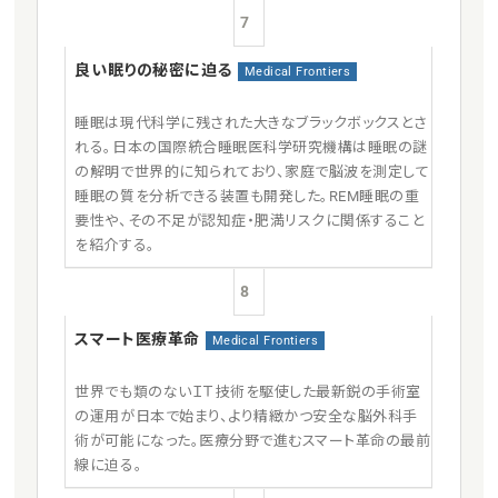
7
良い眠りの秘密に迫る
Medical Frontiers
睡眠は現代科学に残された大きなブラックボックスとさ
れる。日本の国際統合睡眠医科学研究機構は睡眠の謎
の解明で世界的に知られており、家庭で脳波を測定して
睡眠の質を分析できる装置も開発した。REM睡眠の重
要性や、その不足が認知症・肥満リスクに関係すること
を紹介する。
8
スマート医療革命
Medical Frontiers
世界でも類のないＩＴ技術を駆使した最新鋭の手術室
の運用が日本で始まり、より精緻かつ安全な脳外科手
術が可能になった。医療分野で進むスマート革命の最前
線に迫る。