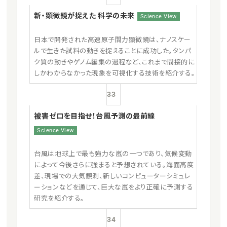
新・顕微鏡が捉えた 科学の未来
Science View
日本で開発された高速原子間力顕微鏡は、ナノスケー
ルで生きた試料の動きを捉えることに成功した。タンパ
ク質の動きやゲノム編集の過程など、これまで間接的に
しかわからなかった現象を可視化する技術を紹介する。
33
被害ゼロを目指せ！台風予測の最前線
Science View
台風は地球上で最も強力な嵐の一つであり、気候変動
によって今後さらに強まると予想されている。海面高度
差、現場での大気観測、新しいコンピューターシミュレ
ーションなどを通じて、巨大な嵐をより正確に予測する
研究を紹介する。
34