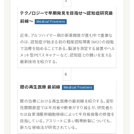
5
テクノロジーで早期発見を目指せ〜認知症研究最
前線〜
Medical Frontiers
近年、アルツハイマー病の新薬開発が進む中で重要な
のは、認知症が始まる前の軽度認知障害（MCI）の段階
で治療を始めることである。脳波を測定する装置やヘル
メット型PETスキャナーなど、認知症との闘いを支える
最新技術を紹介する。
6
膝の再生医療 最前線
Medical Frontiers
膝の治療における再生医療の最前線を紹介する。変形
性膝関節症では半月板や軟骨がすり減るが、研究者た
ちは自家滑膜幹細胞移植によって半月板損傷の修復を
目指している。アスリートに多い靱帯断裂についても、
新たな移植法が研究されている。