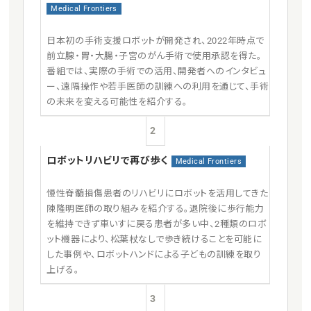
Medical Frontiers
日本初の手術支援ロボットが開発され、2022年時点で
前立腺・胃・大腸・子宮のがん手術で使用承認を得た。
番組では、実際の手術での活用、開発者へのインタビュ
ー、遠隔操作や若手医師の訓練への利用を通じて、手術
の未来を変える可能性を紹介する。
2
ロボットリハビリで再び歩く
Medical Frontiers
慢性脊髄損傷患者のリハビリにロボットを活用してきた
陳隆明医師の取り組みを紹介する。退院後に歩行能力
を維持できず車いすに戻る患者が多い中、2種類のロボ
ット機器により、松葉杖なしで歩き続けることを可能に
した事例や、ロボットハンドによる子どもの訓練を取り
上げる。
3