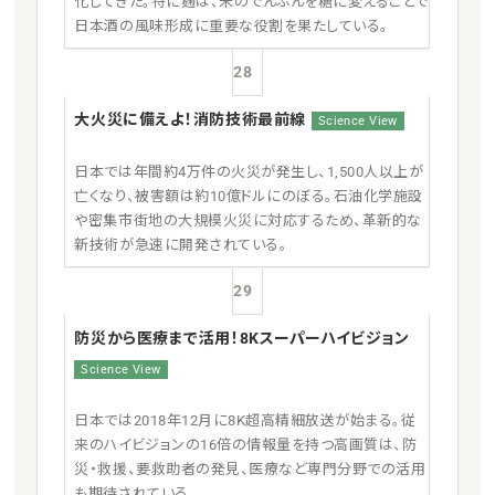
化してきた。特に麹は、米のでんぷんを糖に変えることで
日本酒の風味形成に重要な役割を果たしている。
28
大火災に備えよ！消防技術最前線
Science View
日本では年間約4万件の火災が発生し、1,500人以上が
亡くなり、被害額は約10億ドルにのぼる。石油化学施設
や密集市街地の大規模火災に対応するため、革新的な
新技術が急速に開発されている。
29
防災から医療まで活用！8Kスーパーハイビジョン
Science View
日本では2018年12月に8K超高精細放送が始まる。従
来のハイビジョンの16倍の情報量を持つ高画質は、防
災・救援、要救助者の発見、医療など専門分野での活用
も期待されている。