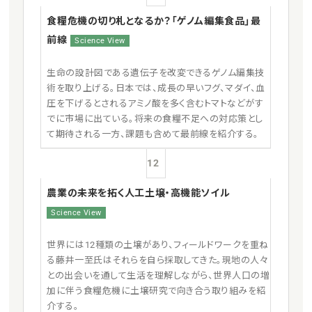
食糧危機の切り札となるか？「ゲノム編集食品」最
前線
Science View
生命の設計図である遺伝子を改変できるゲノム編集技
術を取り上げる。日本では、成長の早いフグ、マダイ、血
圧を下げるとされるアミノ酸を多く含むトマトなどがす
でに市場に出ている。将来の食糧不足への対応策とし
て期待される一方、課題も含めて最前線を紹介する。
12
農業の未来を拓く人工土壌・高機能ソイル
Science View
世界には12種類の土壌があり、フィールドワークを重ね
る藤井一至氏はそれらを自ら採取してきた。現地の人々
との出会いを通して生活を理解しながら、世界人口の増
加に伴う食糧危機に土壌研究で向き合う取り組みを紹
介する。