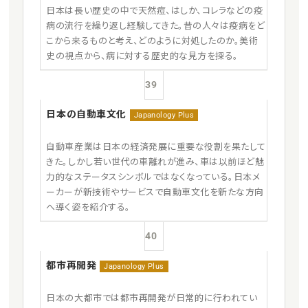
日本は長い歴史の中で天然痘、はしか、コレラなどの疫
病の流行を繰り返し経験してきた。昔の人々は疫病をど
こから来るものと考え、どのように対処したのか。美術
史の視点から、病に対する歴史的な見方を探る。
39
日本の自動車文化
Japanology Plus
自動車産業は日本の経済発展に重要な役割を果たして
きた。しかし若い世代の車離れが進み、車は以前ほど魅
力的なステータスシンボルではなくなっている。日本メ
ーカーが新技術やサービスで自動車文化を新たな方向
へ導く姿を紹介する。
40
都市再開発
Japanology Plus
日本の大都市では都市再開発が日常的に行われてい