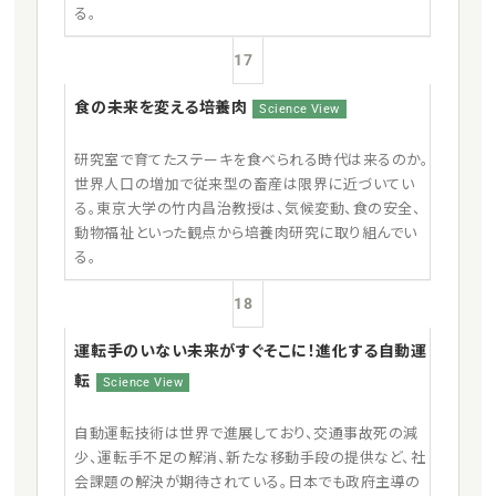
る。
17
食の未来を変える培養肉
Science View
研究室で育てたステーキを食べられる時代は来るのか。
世界人口の増加で従来型の畜産は限界に近づいてい
る。東京大学の竹内昌治教授は、気候変動、食の安全、
動物福祉といった観点から培養肉研究に取り組んでい
る。
18
運転手のいない未来がすぐそこに！進化する自動運
転
Science View
自動運転技術は世界で進展しており、交通事故死の減
少、運転手不足の解消、新たな移動手段の提供など、社
会課題の解決が期待されている。日本でも政府主導の