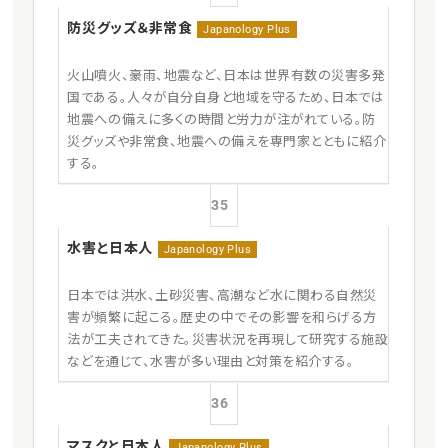
防災グッズ＆非常食
Japanology Plus
火山噴火、豪雨、地震など、日本は世界有数の災害多発
国である。人々が自分自身と地域を守るため、日本では
地震への備えに多くの時間と労力が注がれている。防
災グッズや非常食、地震への備えを専門家とともに紹介
する。
35
水害と日本人
Japanology Plus
日本では洪水、土砂災害、高潮など水に関わる自然災
害が頻繁に起こる。歴史の中でその影響を和らげる方
法が工夫されてきた。災害状況を再現して研究する施設
などを通じて、水害が多い理由と対策を紹介する。
36
マスクと日本人
Japanology Plus