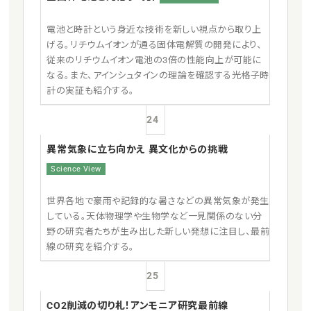
電池と時計という身近な技術を新しい視点から取り上
げる。リチウムイオンが通る固体電解質の開発により、
従来のリチウムイオン電池の3倍の性能向上が可能に
なる。また、アインシュタインの理論を確認する光格子時
計の実証も紹介する。
24
異常気象に立ち向かえ 異文化からの挑戦
Science View
世界各地で豪雨や記録的な暑さなどの異常気象が発生
している。天体物理学や生物学など一見関係のない分
野の研究者たちが生み出した新しい発想に注目し、最前
線の研究を紹介する。
25
CO2削減の切り札！アンモニア研究最前線