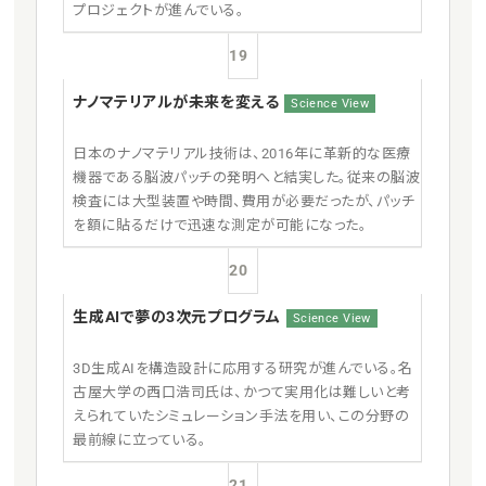
プロジェクトが進んでいる。
19
ナノマテリアルが未来を変える
Science View
日本のナノマテリアル技術は、2016年に革新的な医療
機器である脳波パッチの発明へと結実した。従来の脳波
検査には大型装置や時間、費用が必要だったが、パッチ
を額に貼るだけで迅速な測定が可能になった。
20
生成AIで夢の3次元プログラム
Science View
3D生成AIを構造設計に応用する研究が進んでいる。名
古屋大学の西口浩司氏は、かつて実用化は難しいと考
えられていたシミュレーション手法を用い、この分野の
最前線に立っている。
21