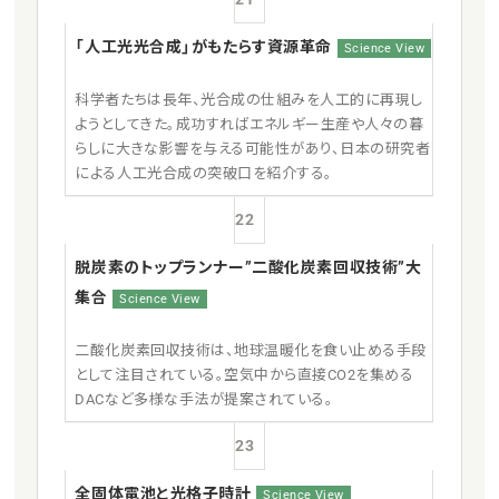
「人工光光合成」がもたらす資源革命
Science View
科学者たちは長年、光合成の仕組みを人工的に再現し
ようとしてきた。成功すればエネルギー生産や人々の暮
らしに大きな影響を与える可能性があり、日本の研究者
による人工光合成の突破口を紹介する。
22
脱炭素のトップランナー”二酸化炭素回収技術”大
集合
Science View
二酸化炭素回収技術は、地球温暖化を食い止める手段
として注目されている。空気中から直接CO2を集める
DACなど多様な手法が提案されている。
23
全固体電池と光格子時計
Science View