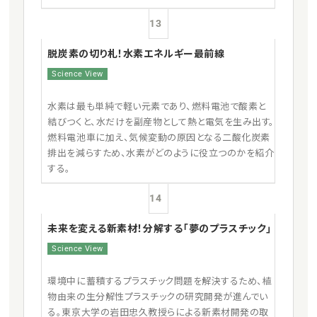
13
脱炭素の切り札！水素エネルギー最前線
Science View
水素は最も単純で軽い元素であり、燃料電池で酸素と
結びつくと、水だけを副産物として熱と電気を生み出す。
燃料電池車に加え、気候変動の原因となる二酸化炭素
排出を減らすため、水素がどのように役立つのかを紹介
する。
14
未来を変える新素材！分解する「夢のプラスチック」
Science View
環境中に蓄積するプラスチック問題を解決するため、植
物由来の生分解性プラスチックの研究開発が進んでい
る。東京大学の岩田忠久教授らによる新素材開発の取