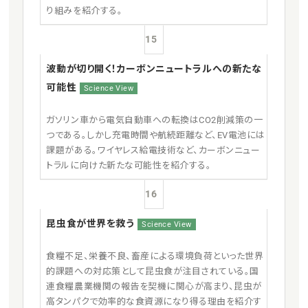
り組みを紹介する。
15
波動が切り開く！カーボンニュートラルへの新たな
可能性
Science View
ガソリン車から電気自動車への転換はCO2削減策の一
つである。しかし充電時間や航続距離など、EV電池には
課題がある。ワイヤレス給電技術など、カーボンニュー
トラルに向けた新たな可能性を紹介する。
16
昆虫食が世界を救う
Science View
食糧不足、栄養不良、畜産による環境負荷といった世界
的課題への対応策として昆虫食が注目されている。国
連食糧農業機関の報告を契機に関心が高まり、昆虫が
高タンパクで効率的な食資源になり得る理由を紹介す