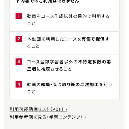
下内容でのご利用はできません
1
動画をコース作成以外の目的で利用する
こと
2
本動画を利用したコースを
有償で提供
す
ること
3
コース登録学習者以外の
不特定多数の第
三者
に視聴させること
4
動画の
編集・切り取り等の二次加工
を行う
こと
利用可能動画リスト（PDF） ›
利用参考例を見る（学習コンテンツ） ›