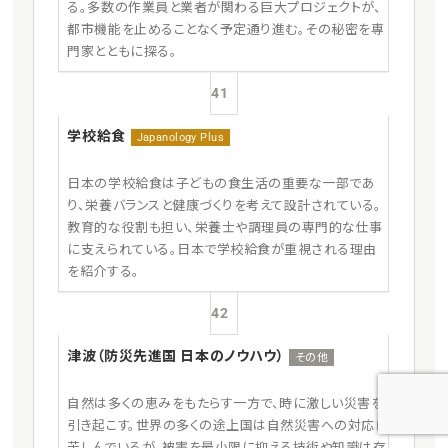
る。多数の作業員と業者が関わる巨大プロジェクトが、
都市機能を止めることなく予定通り進む。その秘密を専
門家とともに探る。
41
学校給食
Japanology Plus
日本の学校給食は子どもの食生活の重要な一部であ
り、栄養バランスと健康づくりを考えて設計されている。
教育的な役割も担い、栄養士や調理員の専門的な仕事
に支えられている。日本で学校給食が重視される理由
を紹介する。
42
津波（防災先進国 日本のノウハウ）
その他
自然は多くの恵みをもたらす一方で、時に激しい災害を
引き起こす。世界の多くの途上国は自然災害への対応に
苦しんでいるが、被害を最小限に抑える技術や知識は存