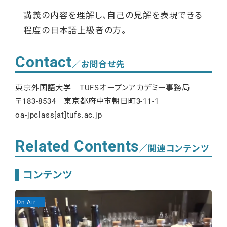
講義の内容を理解し、自己の見解を表現できる
程度の日本語上級者の方。
Contact
／お問合せ先
東京外国語大学 TUFSオープンアカデミー事務局
〒183-8534 東京都府中市朝日町3-11-1
oa-jpclass[at]tufs.ac.jp
Related Contents
／関連コンテンツ
コンテンツ
On Air
On