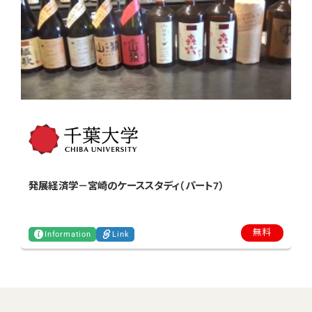
E
発展経済学－宮崎のケーススタディ（パート7）
無料
Information
Link