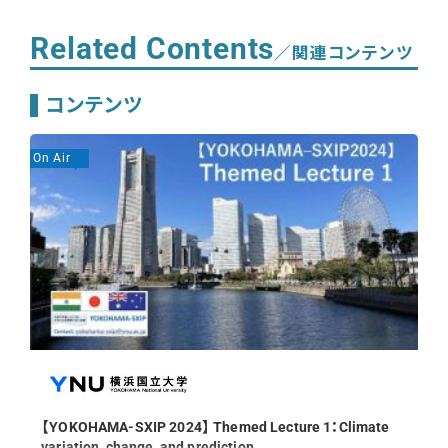
Related Contents
／関連コンテンツ
コンテンツ
On Air
On
【YOKOHAMA-SXIP 2024】 Themed Lecture 1：Climate
variation, change, and prediction