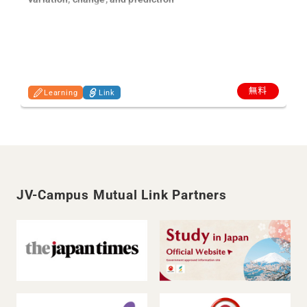
I
無料
Learning
Link
JV-Campus Mutual Link Partners