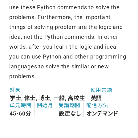
use these Python commends to solve the
problems. Furthermore, the important
things of solving problem are the logic and
idea, not the Python commends. In other
words, after you learn the logic and idea,
you can use Python and other programming
languages to solve the similar or new
problems.
対象
使用言語
学士, 修士, 博士, 一般, 高校生
英語
単元時間
開始月
受講期間
配信方法
45-60分
設定なし
オンデマンド