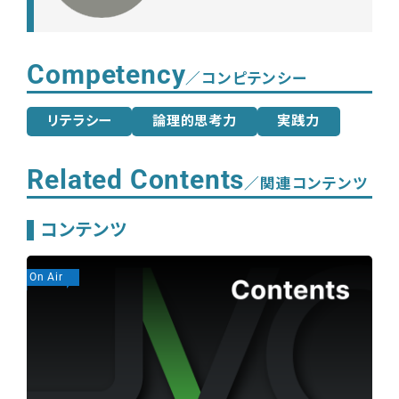
Competency
／コンピテンシー
リテラシー
論理的思考力
実践力
Related Contents
／関連コンテンツ
コンテンツ
On Air
On