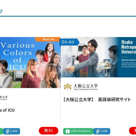
ツ
On Air
【大阪公立大学】 英語版研究サイト
s of ICU
無料
n
Link
Information
Link