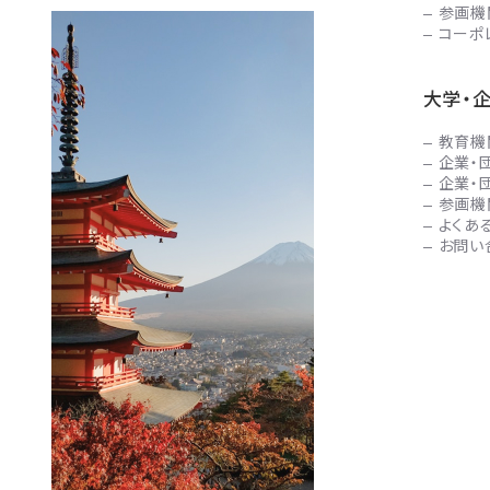
参画機
コーポ
大学・
教育機
企業・
企業・
参画機
よくあ
お問い