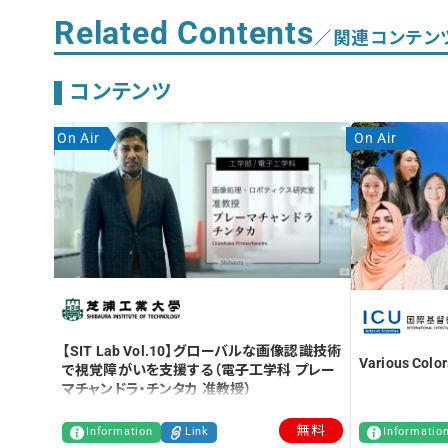
Related Contents
／関連コンテン
コンテンツ
On Air
On Air
【SIT Lab Vol.10】グローバルな画像認識技術
Various Color
で視覚障がいを支援する（電子工学科 プレー
マチャンドラ・チンタカ 准教授）
無料
Information
Link
Informatio