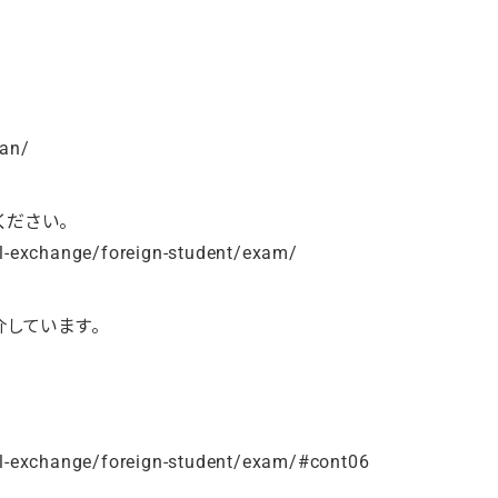
wan/
ださい。
al-exchange/foreign-student/exam/
しています。
nal-exchange/foreign-student/exam/#cont06