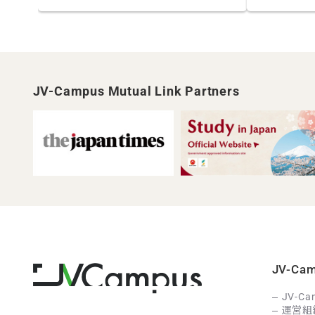
JV-Campus Mutual Link Partners
JV-C
JV-C
運営組