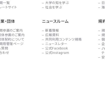
関一覧
大学の知を学ぶ
日
レートサイト
社会を学ぶ
海
企業・団体
ニュースルーム
規
関参画のご案内
新着情報
規
団体参画のご案内
広報資料
規
団体契約について
共同利用コンテンツ規格
個
関用管理ページ
ニュースレター
企
る質問
公式Facebook
J
合わせ
公式Instagram
テ
安