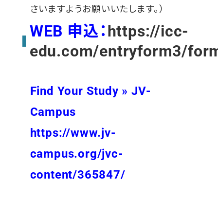
さいますようお願いいたします。）
WEB 申込：
https://icc-
edu.com/entryform3/for
Find Your Study » JV-
Campus
https://www.jv-
campus.org/jvc-
content/365847/