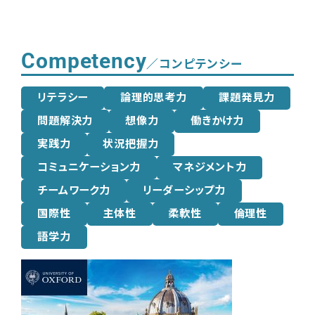
Competency
／コンピテンシー
リテラシー
論理的思考力
課題発見力
問題解決力
想像力
働きかけ力
実践力
状況把握力
コミュニケーション力
マネジメント力
チームワーク力
リーダーシップ力
国際性
主体性
柔軟性
倫理性
語学力