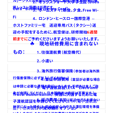
ル)
ークラスは英語のレベル別に編成します。同行者の英
2． オックスフォード大学学生証（Bod’s
語レッスン受講は任意です。
CardーBodleian Library Card）
3． ホームステイ、朝食、夕食、Free Wi-
Fi
4． ロンドン・ヒースロー国際空港 ⇔
ホストファミリー宅 送迎専用バス（タクシー）送
迎の手配をするために、航空便は、研修開始
6週間
前までに
ご予約くださいますようお願いいたします。
☘ 現地研修費用に含まれない
もの：
1．往復渡航費（航空機代）
2．小遣い
3．海外旅行傷害保険
（参加者は海外旅
行傷害保険に必ず加入してください。
）
4．査証申請費用
（査証が必要な場合
は申請に必要な書類を発行いたします。手続きは本人ご自
5.
電子渡航認証（ETA Electronic
身が申請
してください。日本国籍者は査証は不要です。）
Travel Authorization）:
英国に入国するために電
6．延泊費用
（英国に延泊せざるを得ない
子渡航認証を申請してください。
ETA（電子渡航認
状況になった場合は、安全で安心のできる滞在環境
を準備
証） | 在英国日本国大使館
7
. その他 オプション