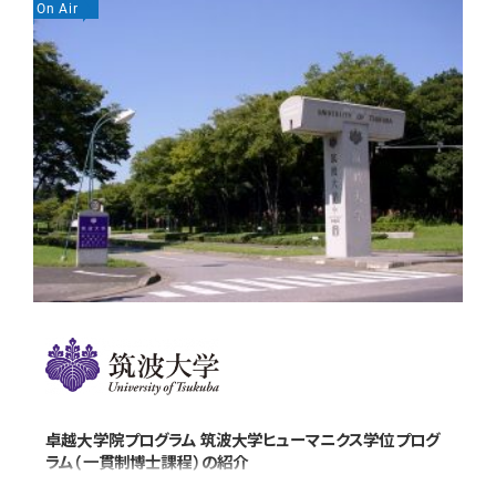
On Air
On
卓越大学院プログラム 筑波大学ヒューマニクス学位プログ
ラム（一貫制博士課程）の紹介