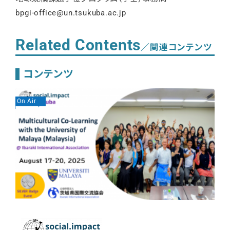
bpgi-office@un.tsukuba.ac.jp
Related Contents
／関連コンテンツ
コンテンツ
On Air
On