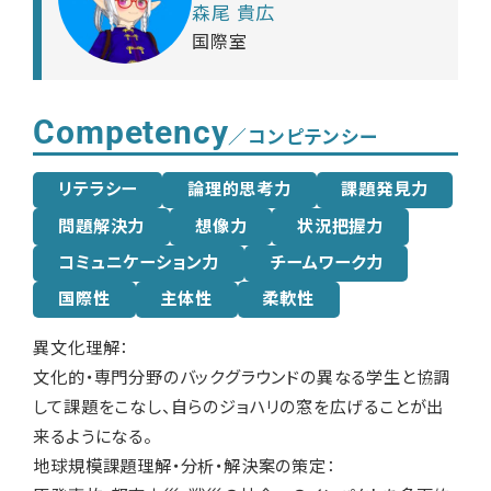
森尾 貴広
国際室
Competency
／コンピテンシー
リテラシー
論理的思考力
課題発見力
問題解決力
想像力
状況把握力
コミュニケーション力
チームワーク力
国際性
主体性
柔軟性
異文化理解：
文化的・専門分野のバックグラウンドの異なる学生と協調
して課題をこなし、自らのジョハリの窓を広げることが出
来るようになる。
地球規模課題理解・分析・解決案の策定：