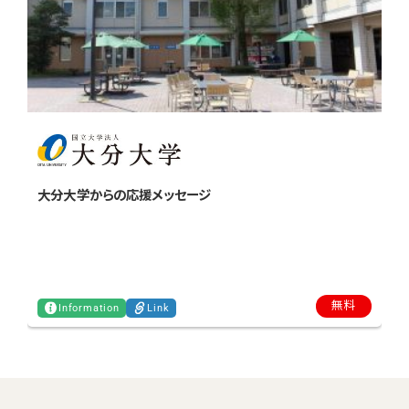
大分大学からの応援メッセージ
C
無料
Information
Link