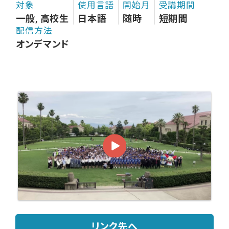
対象
使用言語
開始月
受講期間
一般, 高校生
日本語
随時
短期間
配信方法
オンデマンド
リンク先へ