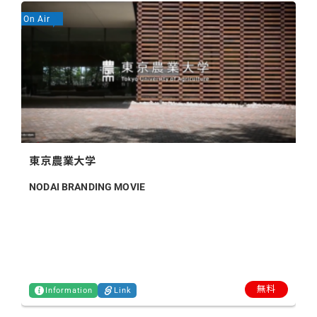
On Air
On
東京農業大学
NODAI BRANDING MOVIE
無料
Information
Link