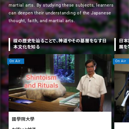
martial arts. By studying these subjects, learners
can deepen their understanding of the Japanese
thought, faith, and martial arts.
祓の歴史を辿ることで、神道やその基層をなす日
日本
本文化を知る
展を
On Air
On Air
國學院大學