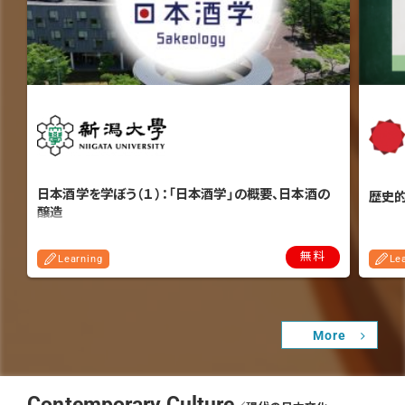
日本酒学を学ぼう（１）：「日本酒学」の概要、日本酒の
歴史
醸造
無料
Learning
Le
More
Contemporary Culture