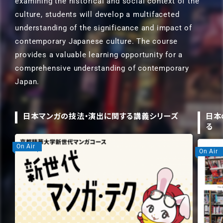
examining the historical and social context of the
culture, students will develop a multifaceted
understanding of the significance and impact of
contemporary Japanese culture. The course
provides a valuable learning opportunity for a
comprehensive understanding of contemporary
Japan.
日本マンガの技法・演出に関する講義シリーズ
日本
る
On Air
On Air