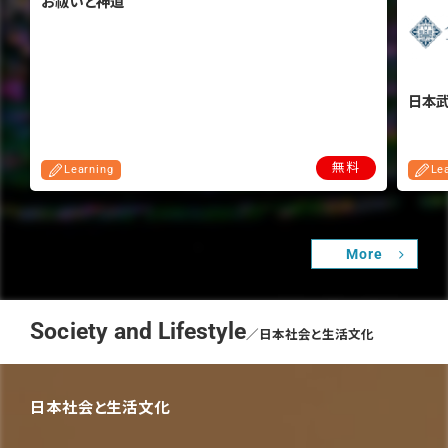
お祓いと神道
日本
無料
Learning
Le
More
Society and Lifestyle
／日本社会と生活文化
日本社会と生活文化