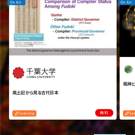
On Air
On Air
風神
風土記から見る古代日本
無料
Learning
Le