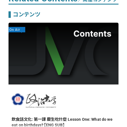
コンテンツ
On Air
On
飲食話文化: 第一課 慶生吃什麼 Lesson One: What do we
eat on birthdays?【ENG SUB】