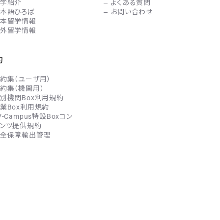
学紹介
よくある質問
本語ひろば
お問い合わせ
本留学情報
外留学情報
約
約集（ユーザ用）
約集（機関用）
別機関Box利用規約
業Box利用規約
V-Campus特設Boxコン
ンツ提供規約
全保障輸出管理