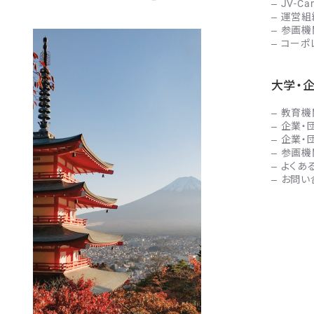
JV-C
運営組
参画機
コーポ
大学・
教育機
企業・
企業・
参画機
よくあ
お問い