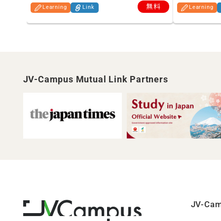
無料
Learning
Link
Learning
JV-Campus Mutual Link Partners
JV-C