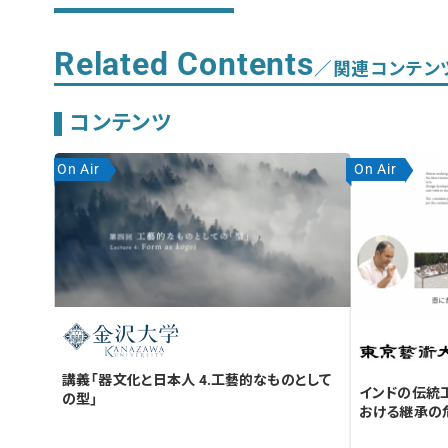
Related Contents
／関連コンテン
コンテンツ
On Air
On Air
講義「器文化と日本人 4.工藝的なものとして
インドの伝統
の型」
おける継承の