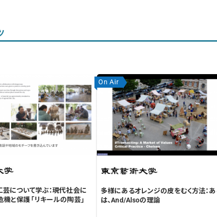
ツ
On Air
工芸について学ぶ：現代社会に
多様にあるオレンジの皮をむく方法：あ
危機と保護「リキールの陶芸」
は、And/Alsoの理論