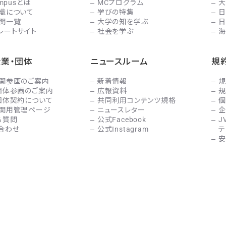
ampusとは
MCプログラム
大
織について
学びの特集
日
関一覧
大学の知を学ぶ
日
レートサイト
社会を学ぶ
海
企業・団体
ニュースルーム
規
関参画のご案内
新着情報
規
団体参画のご案内
広報資料
規
団体契約について
共同利用コンテンツ規格
個
関用管理ページ
ニュースレター
企
る質問
公式Facebook
J
合わせ
公式Instagram
テ
安