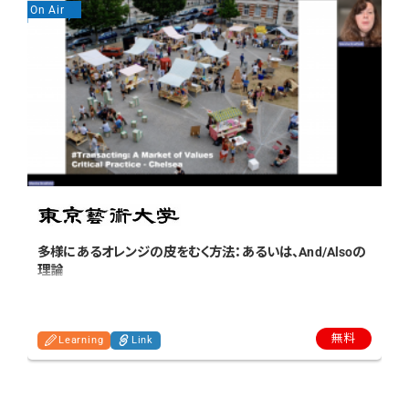
On Air
On
多様にあるオレンジの皮をむく方法：あるいは、And/Alsoの
理論
無料
Learning
Link