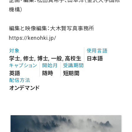
企画・編集：松田真希子、山本洋（金沢大学国際
機構）
編集と映像編集：大木賢写真事務所
https://kenohki.jp/
対象
使用言語
学士, 修士, 博士, 一般, 高校生
日本語
キャプション
開始月
受講期間
英語
随時
短期間
配信方法
オンデマンド