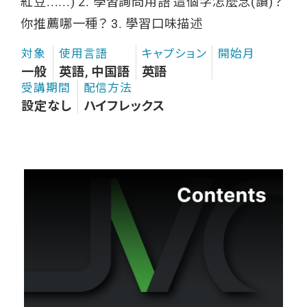
紅豆......) 2. 學習詢問用語 這個字怎麼念(讀)？
你推薦哪一種？ 3. 學習口味描述
対象
使用言語
キャプション
開始月
一般
英語, 中国語
英語
受講期間
配信方法
設定なし
ハイフレックス