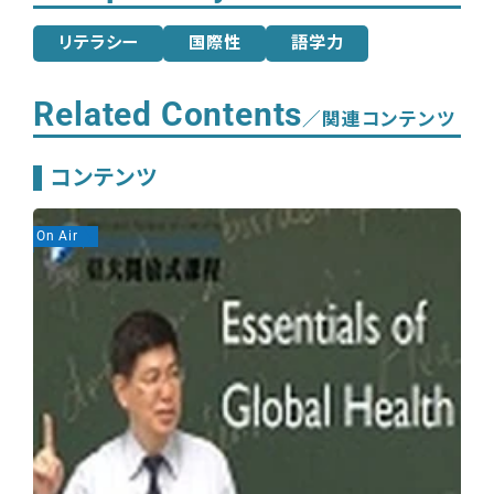
リテラシー
国際性
語学力
Related Contents
／関連コンテンツ
コンテンツ
On Air
On