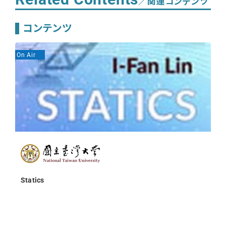
／関連コンテンツ
コンテンツ
On Air
On
Statics
【
e
J