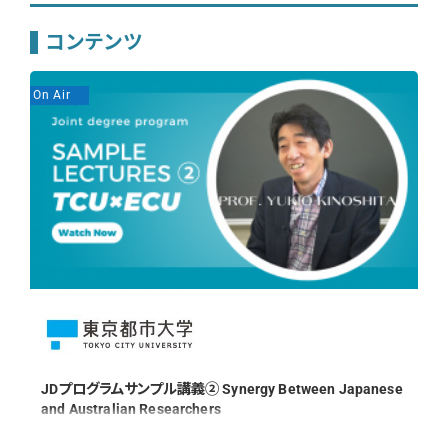
コンテンツ
On Air
On
JDプログラムサンプル講義② Synergy Between Japanese
and Australian Researchers